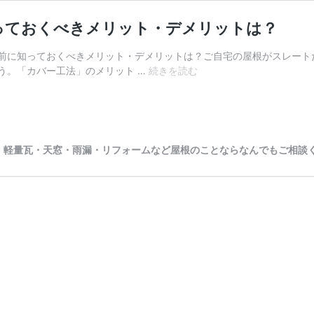
っておくべきメリット・デメリットは？
前に知っておくべきメリット・デメリットは？ご自宅の屋根がスレート
ス
う。「カバー工法」のメリット …
続きを読む
レ
ー
ト
屋
根
瓦・軽量瓦・天窓・雨漏・リフォームなど屋根のことならなんでもご相談
の
カ
バ
ー
工
法
を
す
る
前
に