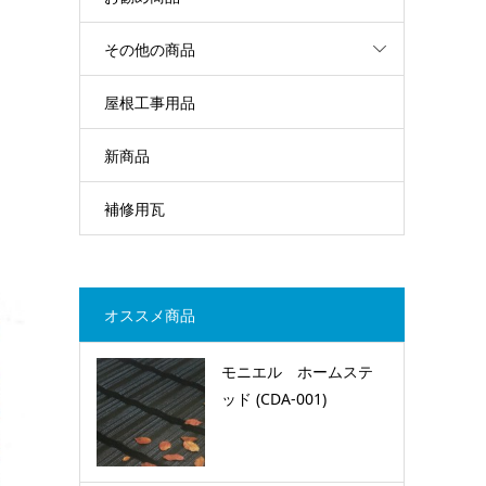
その他の商品
屋根工事用品
新商品
補修用瓦
オススメ商品
モニエル ホームステ
ッド (CDA-001)