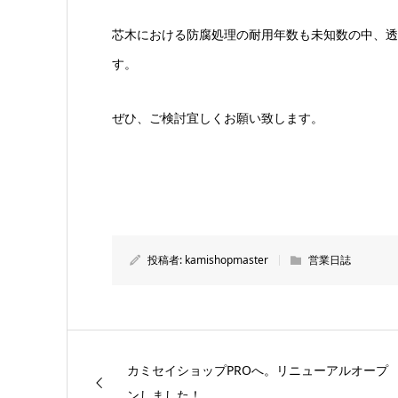
芯木における防腐処理の耐用年数も未知数の中、透湿
す。
ぜひ、ご検討宜しくお願い致します。
投稿者:
kamishopmaster
営業日誌
カミセイショップPROへ。リニューアルオープ
ンしました！