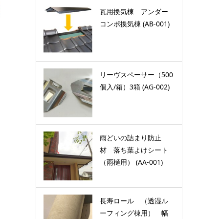
瓦用換気棟 アンダー
コンポ換気棟 (AB-001)
リーヴスペーサー（500
個入/箱）3箱 (AG-002)
雨どいの詰まり防止
材 落ち葉よけシート
（雨樋用） (AA-001)
長寿ロール （透湿ル
ーフィング棟用） 幅