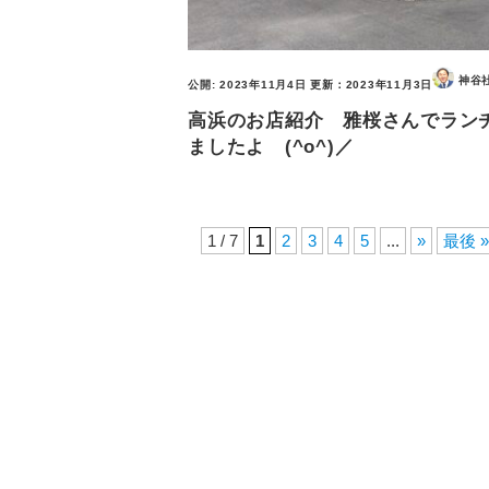
神谷
公開:
2023年11月4日
更新：
2023年11月3日
高浜のお店紹介 雅桜さんでラン
ましたよ (^o^)／
1 / 7
1
2
3
4
5
...
»
最後 »