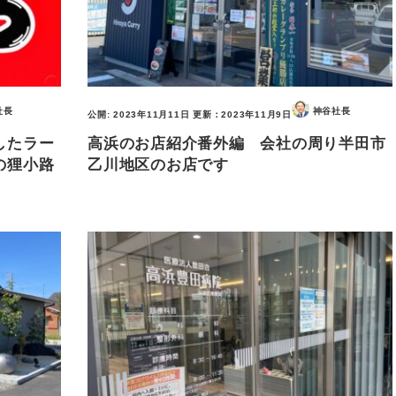
社長
神谷社長
公開:
2023年11月11日
更新：
2023年11月9日
したラー
高浜のお店紹介番外編 会社の周り半田市
の狸小路
乙川地区のお店です