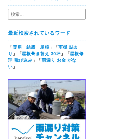
最近検索されているワード
「
暖房 結露 屋根
」「
雨樋 詰ま
り
」「
屋根葺き替え 30坪
」「
屋根修
理 飛び込み
」「
雨漏り お金 がな
い
」