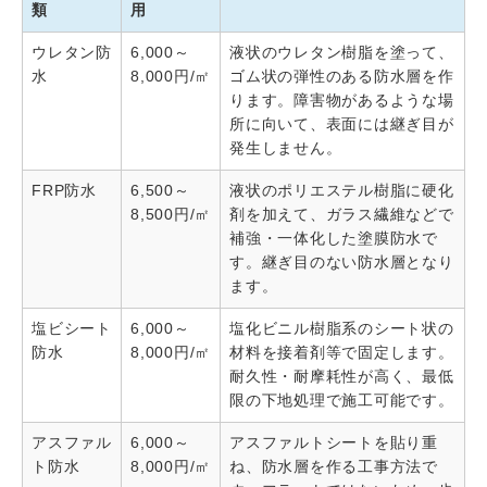
類
用
ウレタン防
6,000～
液状のウレタン樹脂を塗って、
水
8,000円/㎡
ゴム状の弾性のある防水層を作
ります。障害物があるような場
所に向いて、表面には継ぎ目が
発生しません。
FRP防水
6,500～
液状のポリエステル樹脂に硬化
8,500円/㎡
剤を加えて、ガラス繊維などで
補強・一体化した塗膜防水で
す。継ぎ目のない防水層となり
ます。
塩ビシート
6,000～
塩化ビニル樹脂系のシート状の
防水
8,000円/㎡
材料を接着剤等で固定します。
耐久性・耐摩耗性が高く、最低
限の下地処理で施工可能です。
アスファル
6,000～
アスファルトシートを貼り重
ト防水
8,000円/㎡
ね、防水層を作る工事方法で