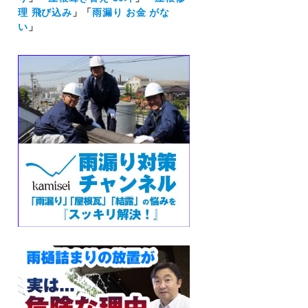
理 飛び込み
」「
雨漏り お金 がな
い
」