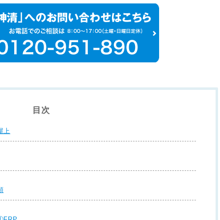
目次
屋上
類
FRP