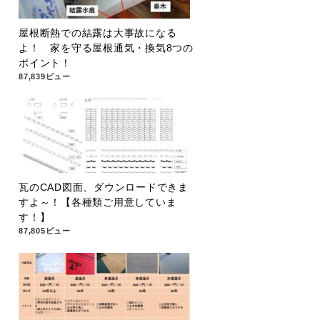
屋根断熱での結露は大事故になる
よ！ 家を守る屋根通気・換気8つの
ポイント！
87,839ビュー
瓦のCAD図面、ダウンロードできま
すよ～！【各種類ご用意していま
す！】
87,805ビュー