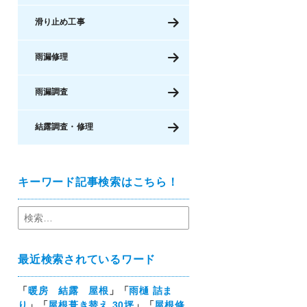
滑り止め工事
雨漏修理
雨漏調査
結露調査・修理
キーワード記事検索はこちら！
最近検索されているワード
「
暖房 結露 屋根
」「
雨樋 詰ま
り
」「
屋根葺き替え 30坪
」「
屋根修