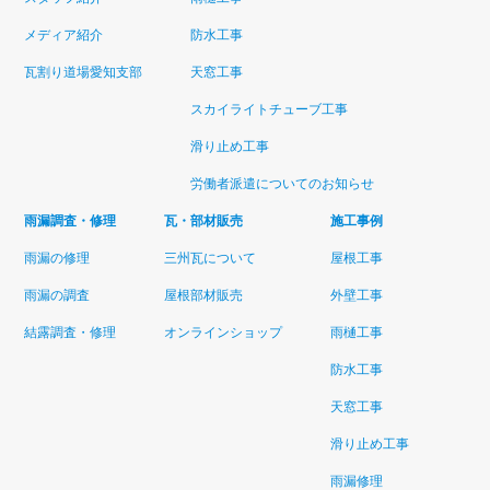
メディア紹介
防水工事
瓦割り道場愛知支部
天窓工事
スカイライトチューブ工事
滑り止め工事
労働者派遣についてのお知らせ
雨漏調査・修理
瓦・部材販売
施工事例
雨漏の修理
三州瓦について
屋根工事
雨漏の調査
屋根部材販売
外壁工事
結露調査・修理
オンラインショップ
雨樋工事
防水工事
天窓工事
滑り止め工事
雨漏修理