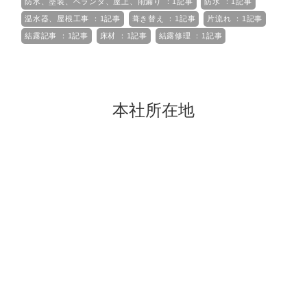
防水、塗装、ベランダ、屋上、雨漏り ：1記事
防水 ：1記事
温水器、屋根工事 ：1記事
葺き替え ：1記事
片流れ ：1記事
結露記事 ：1記事
床材 ：1記事
結露修理 ：1記事
本社所在地