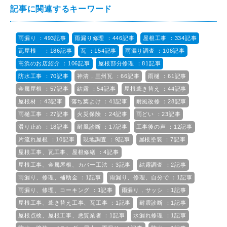
記事に関連するキーワード
雨漏り ：493記事
雨漏り修理 ：446記事
屋根工事 ：334記事
瓦屋根 ：186記事
瓦 ：154記事
雨漏り調査 ：108記事
高浜のお店紹介 ：106記事
屋根部分修理 ：81記事
防水工事 ：70記事
神清，三州瓦 ：66記事
雨樋 ：61記事
金属屋根 ：57記事
結露 ：54記事
屋根葺き替え ：44記事
屋根材 ：43記事
落ち葉よけ ：41記事
耐風改修 ：28記事
雨樋工事 ：27記事
火災保険 ：24記事
雨どい ：23記事
滑り止め ：18記事
耐風診断 ：17記事
工事後の声 ：12記事
片流れ屋根 ：10記事
現地調査 ：9記事
屋根塗装 ：7記事
屋根工事、瓦工事、屋根修繕 ：4記事
屋根工事、金属屋根、カバー工法 ：3記事
結露調査 ：2記事
雨漏り、修理、補助金 ：1記事
雨漏り、修理、自分で ：1記事
雨漏り、修理、コーキング ：1記事
雨漏り，サッシ ：1記事
屋根工事、葺き替え工事、瓦工事 ：1記事
耐震診断 ：1記事
屋根点検、屋根工事、悪質業者 ：1記事
水漏れ修理 ：1記事