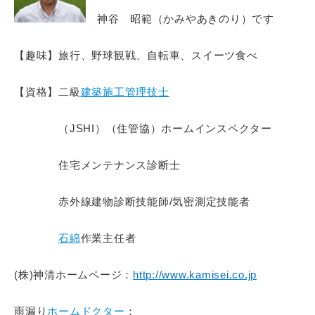
神谷 昭範（かみやあきのり）です
【趣味】旅行、野球観戦、自転車、スイーツ食べ
【資格】二級
建築施工管理技士
（JSHI）（住管協）ホームインスペクター
住宅メンテナンス診断士
赤外線建物診断技能師/気密測定技能者
石綿
作業主任者
(株)神清ホームページ：
http://www.kamisei.co.jp
雨漏り
ホームドクター
：