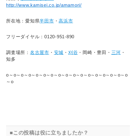
http://www.kamisei.co.jp/amamori/
所在地：愛知県
半田市
・
高浜市
フリーダイヤル：0120-951-890
調査場所：
名古屋市
・
安城
・
刈谷
・岡崎・豊田・
三河
・
知多
o～o～o～o～o～o～o～o～o～o～o～o～o～o～o～o～o
～o
この投稿は役に立ちましたか？