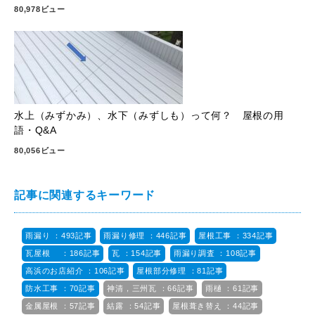
80,978ビュー
水上（みずかみ）、水下（みずしも）って何？ 屋根の用
語・Q&A
80,056ビュー
記事に関連するキーワード
雨漏り ：493記事
雨漏り修理 ：446記事
屋根工事 ：334記事
瓦屋根 ：186記事
瓦 ：154記事
雨漏り調査 ：108記事
高浜のお店紹介 ：106記事
屋根部分修理 ：81記事
防水工事 ：70記事
神清，三州瓦 ：66記事
雨樋 ：61記事
金属屋根 ：57記事
結露 ：54記事
屋根葺き替え ：44記事