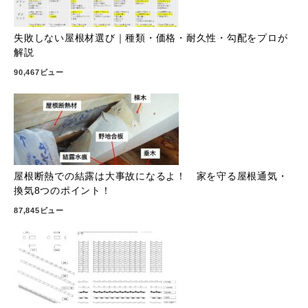
失敗しない屋根材選び｜種類・価格・耐久性・勾配をプロが
解説
90,467ビュー
屋根断熱での結露は大事故になるよ！ 家を守る屋根通気・
換気8つのポイント！
87,845ビュー