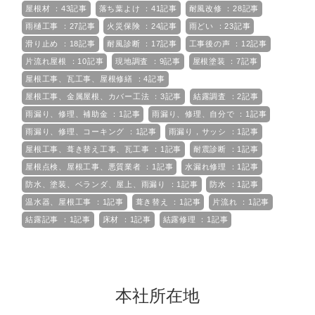
屋根材 ：43記事
落ち葉よけ ：41記事
耐風改修 ：28記事
雨樋工事 ：27記事
火災保険 ：24記事
雨どい ：23記事
滑り止め ：18記事
耐風診断 ：17記事
工事後の声 ：12記事
片流れ屋根 ：10記事
現地調査 ：9記事
屋根塗装 ：7記事
屋根工事、瓦工事、屋根修繕 ：4記事
屋根工事、金属屋根、カバー工法 ：3記事
結露調査 ：2記事
雨漏り、修理、補助金 ：1記事
雨漏り、修理、自分で ：1記事
雨漏り、修理、コーキング ：1記事
雨漏り，サッシ ：1記事
屋根工事、葺き替え工事、瓦工事 ：1記事
耐震診断 ：1記事
屋根点検、屋根工事、悪質業者 ：1記事
水漏れ修理 ：1記事
防水、塗装、ベランダ、屋上、雨漏り ：1記事
防水 ：1記事
温水器、屋根工事 ：1記事
葺き替え ：1記事
片流れ ：1記事
結露記事 ：1記事
床材 ：1記事
結露修理 ：1記事
本社所在地