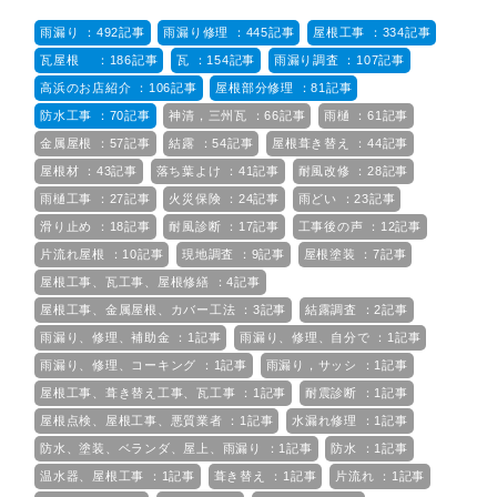
雨漏り ：492記事
雨漏り修理 ：445記事
屋根工事 ：334記事
瓦屋根 ：186記事
瓦 ：154記事
雨漏り調査 ：107記事
高浜のお店紹介 ：106記事
屋根部分修理 ：81記事
防水工事 ：70記事
神清，三州瓦 ：66記事
雨樋 ：61記事
金属屋根 ：57記事
結露 ：54記事
屋根葺き替え ：44記事
屋根材 ：43記事
落ち葉よけ ：41記事
耐風改修 ：28記事
雨樋工事 ：27記事
火災保険 ：24記事
雨どい ：23記事
滑り止め ：18記事
耐風診断 ：17記事
工事後の声 ：12記事
片流れ屋根 ：10記事
現地調査 ：9記事
屋根塗装 ：7記事
屋根工事、瓦工事、屋根修繕 ：4記事
屋根工事、金属屋根、カバー工法 ：3記事
結露調査 ：2記事
雨漏り、修理、補助金 ：1記事
雨漏り、修理、自分で ：1記事
雨漏り、修理、コーキング ：1記事
雨漏り，サッシ ：1記事
屋根工事、葺き替え工事、瓦工事 ：1記事
耐震診断 ：1記事
屋根点検、屋根工事、悪質業者 ：1記事
水漏れ修理 ：1記事
防水、塗装、ベランダ、屋上、雨漏り ：1記事
防水 ：1記事
温水器、屋根工事 ：1記事
葺き替え ：1記事
片流れ ：1記事