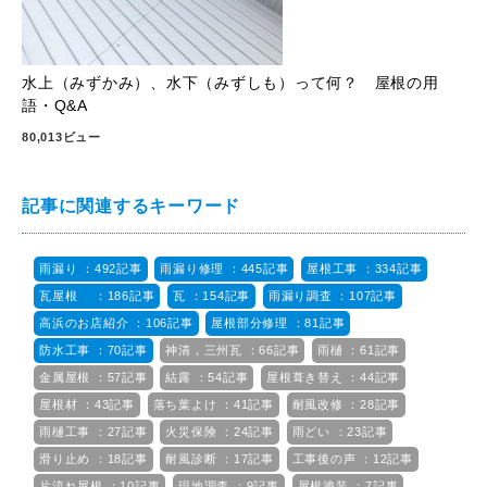
水上（みずかみ）、水下（みずしも）って何？ 屋根の用
語・Q&A
80,013ビュー
記事に関連するキーワード
雨漏り ：492記事
雨漏り修理 ：445記事
屋根工事 ：334記事
瓦屋根 ：186記事
瓦 ：154記事
雨漏り調査 ：107記事
高浜のお店紹介 ：106記事
屋根部分修理 ：81記事
防水工事 ：70記事
神清，三州瓦 ：66記事
雨樋 ：61記事
金属屋根 ：57記事
結露 ：54記事
屋根葺き替え ：44記事
屋根材 ：43記事
落ち葉よけ ：41記事
耐風改修 ：28記事
雨樋工事 ：27記事
火災保険 ：24記事
雨どい ：23記事
滑り止め ：18記事
耐風診断 ：17記事
工事後の声 ：12記事
片流れ屋根 ：10記事
現地調査 ：9記事
屋根塗装 ：7記事