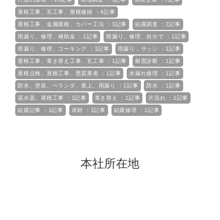
屋根工事、瓦工事、屋根修繕 ：4記事
屋根工事、金属屋根、カバー工法 ：3記事
結露調査 ：2記事
雨漏り、修理、補助金 ：1記事
雨漏り、修理、自分で ：1記事
雨漏り、修理、コーキング ：1記事
雨漏り，サッシ ：1記事
屋根工事、葺き替え工事、瓦工事 ：1記事
耐震診断 ：1記事
屋根点検、屋根工事、悪質業者 ：1記事
水漏れ修理 ：1記事
防水、塗装、ベランダ、屋上、雨漏り ：1記事
防水 ：1記事
温水器、屋根工事 ：1記事
葺き替え ：1記事
片流れ ：1記事
結露記事 ：1記事
床材 ：1記事
結露修理 ：1記事
本社所在地