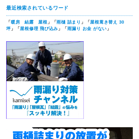
最近検索されているワード
「
暖房 結露 屋根
」「
雨樋 詰まり
」「
屋根葺き替え 30
坪
」「
屋根修理 飛び込み
」「
雨漏り お金 がない
」