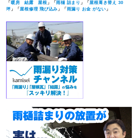
「
暖房 結露 屋根
」「
雨樋 詰まり
」「
屋根葺き替え 30
坪
」「
屋根修理 飛び込み
」「
雨漏り お金 がない
」