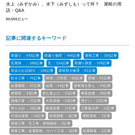
水上（みずかみ）、水下（みずしも）って何？ 屋根の用
語・Q&A
80,056ビュー
記事に関連するキーワード
雨漏り ：493記事
雨漏り修理 ：446記事
屋根工事 ：334記事
瓦屋根 ：186記事
瓦 ：154記事
雨漏り調査 ：108記事
高浜のお店紹介 ：106記事
屋根部分修理 ：81記事
防水工事 ：70記事
神清，三州瓦 ：66記事
雨樋 ：61記事
金属屋根 ：57記事
結露 ：54記事
屋根葺き替え ：44記事
屋根材 ：43記事
落ち葉よけ ：41記事
耐風改修 ：28記事
雨樋工事 ：27記事
火災保険 ：24記事
雨どい ：23記事
滑り止め ：18記事
耐風診断 ：17記事
工事後の声 ：12記事
片流れ屋根 ：10記事
現地調査 ：9記事
屋根塗装 ：7記事
屋根工事、瓦工事、屋根修繕 ：4記事
屋根工事、金属屋根、カバー工法 ：3記事
結露調査 ：2記事