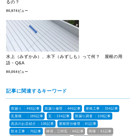
るの？
80,974ビュー
水上（みずかみ）、水下（みずしも）って何？ 屋根の用
語・Q&A
80,054ビュー
記事に関連するキーワード
雨漏り ：493記事
雨漏り修理 ：446記事
屋根工事 ：334記事
瓦屋根 ：186記事
瓦 ：154記事
雨漏り調査 ：108記事
高浜のお店紹介 ：106記事
屋根部分修理 ：81記事
防水工事 ：70記事
神清，三州瓦 ：66記事
雨樋 ：61記事