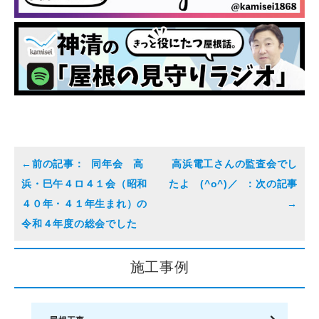
同年会 高
高浜電工さんの監査会でし
浜・巳午４ロ４１会（昭和
たよ (^o^)／
４０年・４１年生まれ）の
令和４年度の総会でした
施工事例