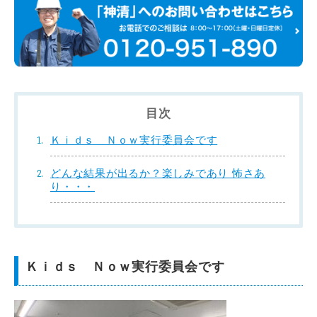
目次
Ｋｉｄｓ Ｎｏｗ実行委員会です
どんな結果が出るか？楽しみであり 怖さあ
り・・・
Ｋｉｄｓ Ｎｏｗ実行委員会です