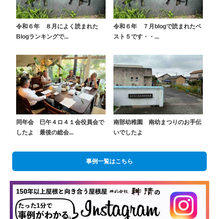
令和６年 ８月によく読まれた
令和６年 ７月blogで読まれたベ
Blogランキングで...
スト５です・・...
同年会 巳午４ロ４１会役員会で
南部幼稚園 南幼まつりのお手伝
したよ 最後の総会...
いでしたよ
事例一覧はこちら