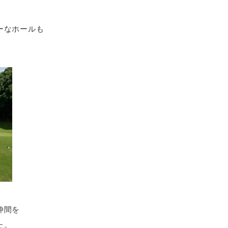
ーなホールも
仲間を
た。