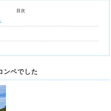
目次
た
コンペでした