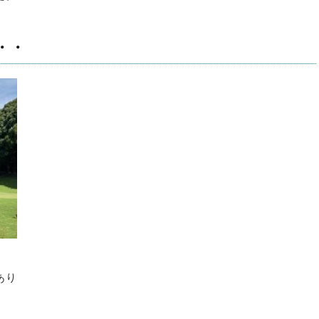
・・
あり
。