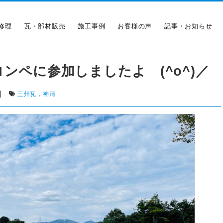
修理
瓦・部材販売
施工事例
お客様の声
記事・お知らせ
ンペに参加しましたよ (^o^)／
|
三州瓦，神清