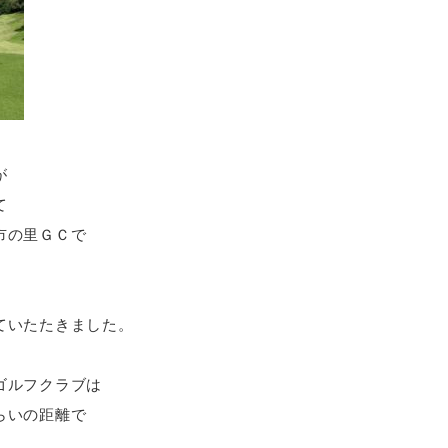
が
て
市の里ＧＣで
ていたたきました。
ゴルフクラブは
らいの距離で