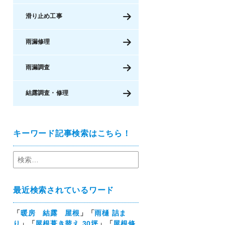
滑り止め工事
雨漏修理
雨漏調査
結露調査・修理
キーワード記事検索はこちら！
最近検索されているワード
「
暖房 結露 屋根
」「
雨樋 詰ま
り
」「
屋根葺き替え 30坪
」「
屋根修