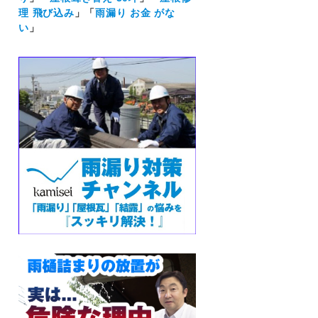
理 飛び込み
」「
雨漏り お金 がな
い
」