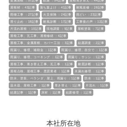
金属屋根 ：57記事
結露 ：54記事
屋根葺き替え ：44記事
屋根材 ：43記事
落ち葉よけ ：41記事
耐風改修 ：28記事
雨樋工事 ：27記事
火災保険 ：24記事
雨どい ：23記事
滑り止め ：18記事
耐風診断 ：17記事
工事後の声 ：12記事
片流れ屋根 ：10記事
現地調査 ：9記事
屋根塗装 ：7記事
屋根工事、瓦工事、屋根修繕 ：4記事
屋根工事、金属屋根、カバー工法 ：3記事
結露調査 ：2記事
雨漏り、修理、補助金 ：1記事
雨漏り、修理、自分で ：1記事
雨漏り、修理、コーキング ：1記事
雨漏り，サッシ ：1記事
屋根工事、葺き替え工事、瓦工事 ：1記事
耐震診断 ：1記事
屋根点検、屋根工事、悪質業者 ：1記事
水漏れ修理 ：1記事
防水、塗装、ベランダ、屋上、雨漏り ：1記事
防水 ：1記事
温水器、屋根工事 ：1記事
葺き替え ：1記事
片流れ ：1記事
結露記事 ：1記事
床材 ：1記事
結露修理 ：1記事
本社所在地