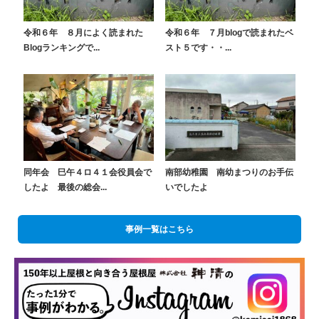
令和６年 ８月によく読まれた
令和６年 ７月blogで読まれたベ
Blogランキングで...
スト５です・・...
同年会 巳午４ロ４１会役員会で
南部幼稚園 南幼まつりのお手伝
したよ 最後の総会...
いでしたよ
事例一覧はこちら