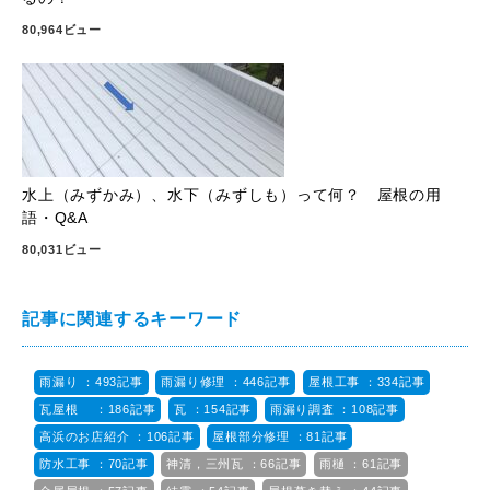
80,964ビュー
水上（みずかみ）、水下（みずしも）って何？ 屋根の用
語・Q&A
80,031ビュー
記事に関連するキーワード
雨漏り ：493記事
雨漏り修理 ：446記事
屋根工事 ：334記事
瓦屋根 ：186記事
瓦 ：154記事
雨漏り調査 ：108記事
高浜のお店紹介 ：106記事
屋根部分修理 ：81記事
防水工事 ：70記事
神清，三州瓦 ：66記事
雨樋 ：61記事