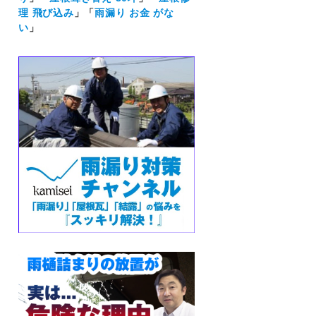
理 飛び込み
」「
雨漏り お金 がな
い
」