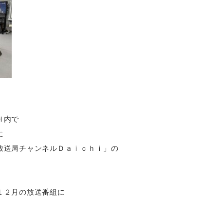
Ｈ内で
に
放送局チャンネルＤａｉｃｈｉ」の
１２月の放送番組に