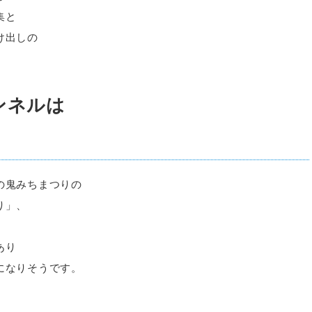
集と
け出しの
ンネルは
の鬼みちまつりの
り」、
あり
になりそうです。
。