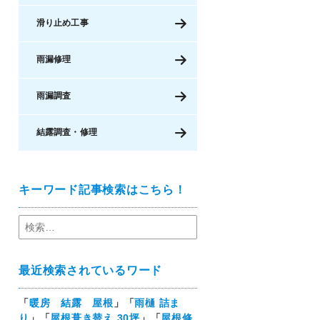
滑り止め工事
雨漏修理
雨漏調査
結露調査・修理
キーワード記事検索はこちら！
最近検索されているワード
「
暖房 結露 屋根
」「
雨樋 詰ま
り
」「
屋根葺き替え 30坪
」「
屋根修