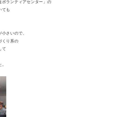
はボランティアセンター」の
いても
が小さいので、
づくり系の
して
た。