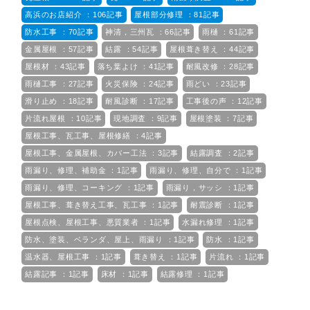
高浜のお店紹介 ：106記事
屋根部分修理 ：81記事
防水工事 ：70記事
神清，三州瓦 ：66記事
雨樋 ：61記事
金属屋根 ：57記事
結露 ：54記事
屋根葺き替え ：44記事
屋根材 ：43記事
落ち葉よけ ：41記事
耐風改修 ：28記事
雨樋工事 ：27記事
火災保険 ：24記事
雨どい ：23記事
滑り止め ：18記事
耐風診断 ：17記事
工事後の声 ：12記事
片流れ屋根 ：10記事
現地調査 ：9記事
屋根塗装 ：7記事
屋根工事、瓦工事、屋根修繕 ：4記事
屋根工事、金属屋根、カバー工法 ：3記事
結露調査 ：2記事
雨漏り、修理、補助金 ：1記事
雨漏り、修理、自分で ：1記事
雨漏り、修理、コーキング ：1記事
雨漏り，サッシ ：1記事
屋根工事、葺き替え工事、瓦工事 ：1記事
耐震診断 ：1記事
屋根点検、屋根工事、悪質業者 ：1記事
水漏れ修理 ：1記事
防水、塗装、ベランダ、屋上、雨漏り ：1記事
防水 ：1記事
温水器、屋根工事 ：1記事
葺き替え ：1記事
片流れ ：1記事
結露記事 ：1記事
床材 ：1記事
結露修理 ：1記事