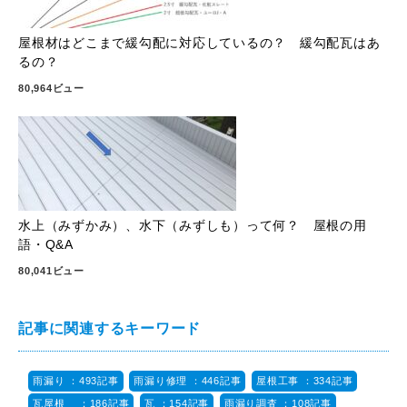
屋根材はどこまで緩勾配に対応しているの？ 緩勾配瓦はあ
るの？
80,964ビュー
水上（みずかみ）、水下（みずしも）って何？ 屋根の用
語・Q&A
80,041ビュー
記事に関連するキーワード
雨漏り ：493記事
雨漏り修理 ：446記事
屋根工事 ：334記事
瓦屋根 ：186記事
瓦 ：154記事
雨漏り調査 ：108記事