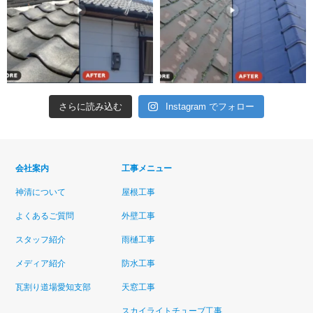
さらに読み込む
Instagram でフォロー
会社案内
工事メニュー
神清について
屋根工事
よくあるご質問
外壁工事
スタッフ紹介
雨樋工事
メディア紹介
防水工事
瓦割り道場愛知支部
天窓工事
スカイライトチューブ工事