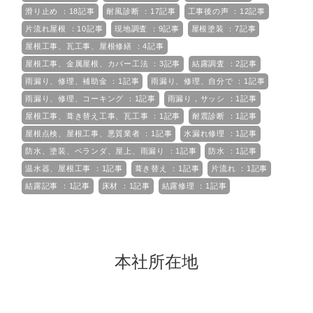
滑り止め ：18記事
耐風診断 ：17記事
工事後の声 ：12記事
片流れ屋根 ：10記事
現地調査 ：9記事
屋根塗装 ：7記事
屋根工事、瓦工事、屋根修繕 ：4記事
屋根工事、金属屋根、カバー工法 ：3記事
結露調査 ：2記事
雨漏り、修理、補助金 ：1記事
雨漏り、修理、自分で ：1記事
雨漏り、修理、コーキング ：1記事
雨漏り，サッシ ：1記事
屋根工事、葺き替え工事、瓦工事 ：1記事
耐震診断 ：1記事
屋根点検、屋根工事、悪質業者 ：1記事
水漏れ修理 ：1記事
防水、塗装、ベランダ、屋上、雨漏り ：1記事
防水 ：1記事
温水器、屋根工事 ：1記事
葺き替え ：1記事
片流れ ：1記事
結露記事 ：1記事
床材 ：1記事
結露修理 ：1記事
本社所在地