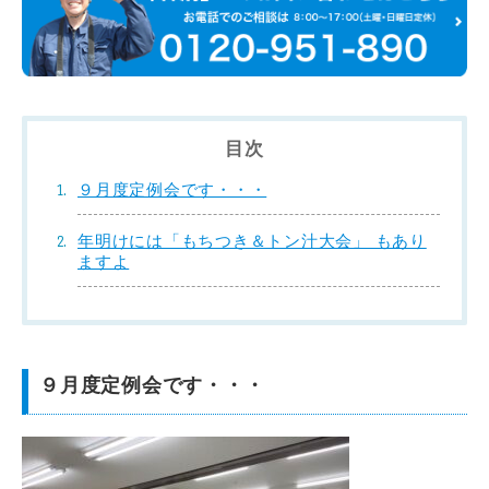
目次
９月度定例会です・・・
年明けには「もちつき＆トン汁大会」 もあり
ますよ
９月度定例会です・・・