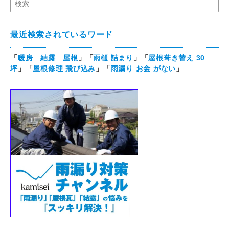
最近検索されているワード
「
暖房 結露 屋根
」「
雨樋 詰まり
」「
屋根葺き替え 30
坪
」「
屋根修理 飛び込み
」「
雨漏り お金 がない
」