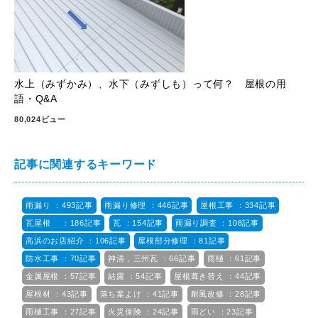
水上（みずかみ）、水下（みずしも）って何？ 屋根の用
語・Q&A
80,024ビュー
記事に関連するキーワード
雨漏り ：493記事
雨漏り修理 ：446記事
屋根工事 ：334記事
瓦屋根 ：186記事
瓦 ：154記事
雨漏り調査 ：108記事
高浜のお店紹介 ：106記事
屋根部分修理 ：81記事
防水工事 ：70記事
神清，三州瓦 ：66記事
雨樋 ：61記事
金属屋根 ：57記事
結露 ：54記事
屋根葺き替え ：44記事
屋根材 ：43記事
落ち葉よけ ：41記事
耐風改修 ：28記事
雨樋工事 ：27記事
火災保険 ：24記事
雨どい ：23記事