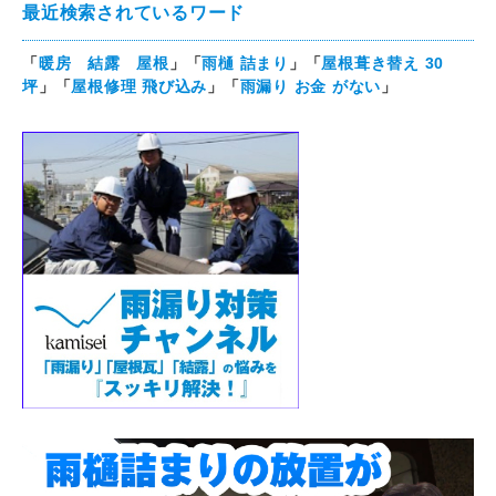
最近検索されているワード
「
暖房 結露 屋根
」「
雨樋 詰まり
」「
屋根葺き替え 30
坪
」「
屋根修理 飛び込み
」「
雨漏り お金 がない
」