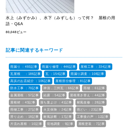
水上（みずかみ）、水下（みずしも）って何？ 屋根の用
語・Q&A
80,048ビュー
記事に関連するキーワード
雨漏り ：493記事
雨漏り修理 ：446記事
屋根工事 ：334記事
瓦屋根 ：186記事
瓦 ：154記事
雨漏り調査 ：108記事
高浜のお店紹介 ：106記事
屋根部分修理 ：81記事
防水工事 ：70記事
神清，三州瓦 ：66記事
雨樋 ：61記事
金属屋根 ：57記事
結露 ：54記事
屋根葺き替え ：44記事
屋根材 ：43記事
落ち葉よけ ：41記事
耐風改修 ：28記事
雨樋工事 ：27記事
火災保険 ：24記事
雨どい ：23記事
滑り止め ：18記事
耐風診断 ：17記事
工事後の声 ：12記事
片流れ屋根 ：10記事
現地調査 ：9記事
屋根塗装 ：7記事