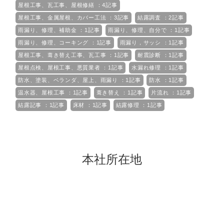
屋根工事、瓦工事、屋根修繕 ：4記事
屋根工事、金属屋根、カバー工法 ：3記事
結露調査 ：2記事
雨漏り、修理、補助金 ：1記事
雨漏り、修理、自分で ：1記事
雨漏り、修理、コーキング ：1記事
雨漏り，サッシ ：1記事
屋根工事、葺き替え工事、瓦工事 ：1記事
耐震診断 ：1記事
屋根点検、屋根工事、悪質業者 ：1記事
水漏れ修理 ：1記事
防水、塗装、ベランダ、屋上、雨漏り ：1記事
防水 ：1記事
温水器、屋根工事 ：1記事
葺き替え ：1記事
片流れ ：1記事
結露記事 ：1記事
床材 ：1記事
結露修理 ：1記事
本社所在地