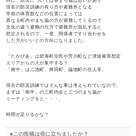
特に、防災については各まち協は思いがあり
現在の防災訓練の有り方や避難所となる
学校の体育館などの位置によっては
異なる町内やまち協の方が避難してくるので
文化の違う避難の仕方で避難所が混乱すると
想定されるので、一度、関係者ですり合わせを
した方がいいとの方向になりました。
「たかぴあ」は碧海町住民や芳川町など津波被害想定
エリアからの人が集中する？
「南中」は二池町、稗田町、論地町の住人等。
現在の防災訓練ではそんな事は考えられていなので、
まずは「南中」の三町内会と三つのまち協が
ミーティングをと・・・。
時間が足りるかな？
この投稿は役に立ちましたか？