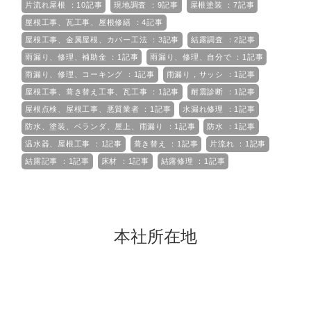
片流れ屋根 ：10記事
現地調査 ：9記事
屋根塗装 ：7記事
屋根工事、瓦工事、屋根修繕 ：4記事
屋根工事、金属屋根、カバー工法 ：3記事
結露調査 ：2記事
雨漏り、修理、補助金 ：1記事
雨漏り、修理、自分で ：1記事
雨漏り、修理、コーキング ：1記事
雨漏り，サッシ ：1記事
屋根工事、葺き替え工事、瓦工事 ：1記事
耐震診断 ：1記事
屋根点検、屋根工事、悪質業者 ：1記事
水漏れ修理 ：1記事
防水、塗装、ベランダ、屋上、雨漏り ：1記事
防水 ：1記事
温水器、屋根工事 ：1記事
葺き替え ：1記事
片流れ ：1記事
結露記事 ：1記事
床材 ：1記事
結露修理 ：1記事
本社所在地