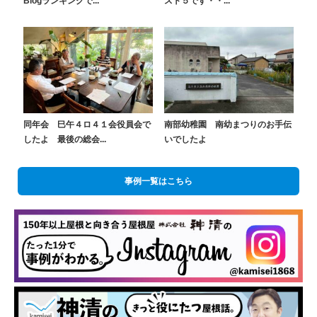
Blogランキングで...
スト５です・・...
同年会 巳午４ロ４１会役員会で
南部幼稚園 南幼まつりのお手伝
したよ 最後の総会...
いでしたよ
事例一覧はこちら