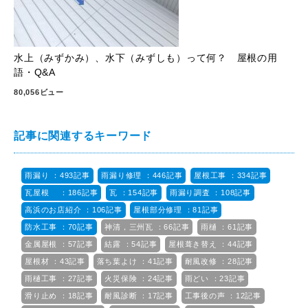
水上（みずかみ）、水下（みずしも）って何？ 屋根の用
語・Q&A
80,056ビュー
記事に関連するキーワード
雨漏り ：493記事
雨漏り修理 ：446記事
屋根工事 ：334記事
瓦屋根 ：186記事
瓦 ：154記事
雨漏り調査 ：108記事
高浜のお店紹介 ：106記事
屋根部分修理 ：81記事
防水工事 ：70記事
神清，三州瓦 ：66記事
雨樋 ：61記事
金属屋根 ：57記事
結露 ：54記事
屋根葺き替え ：44記事
屋根材 ：43記事
落ち葉よけ ：41記事
耐風改修 ：28記事
雨樋工事 ：27記事
火災保険 ：24記事
雨どい ：23記事
滑り止め ：18記事
耐風診断 ：17記事
工事後の声 ：12記事