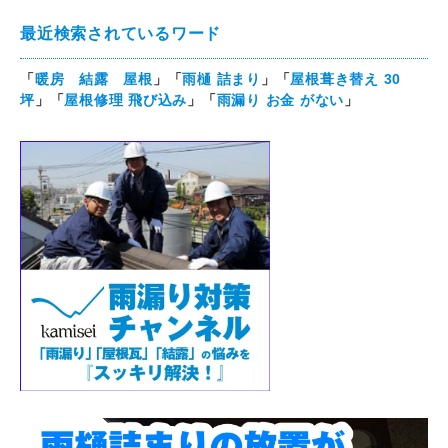
最近検索されているワード
「
暖房 結露 屋根
」「
雨樋 詰まり
」「
屋根葺き替え 30
坪
」「
屋根修理 飛び込み
」「
雨漏り お金 がない
」