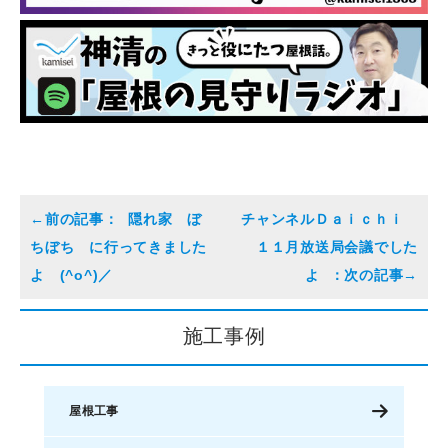
隠れ家 ぼ
チャンネルＤａｉｃｈｉ
ちぼち に行ってきました
１１月放送局会議でした
よ (^o^)／
よ
施工事例
屋根工事