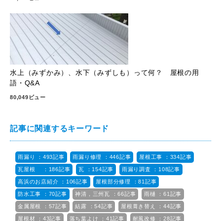
水上（みずかみ）、水下（みずしも）って何？ 屋根の用
語・Q&A
80,049ビュー
記事に関連するキーワード
雨漏り ：493記事
雨漏り修理 ：446記事
屋根工事 ：334記事
瓦屋根 ：186記事
瓦 ：154記事
雨漏り調査 ：108記事
高浜のお店紹介 ：106記事
屋根部分修理 ：81記事
防水工事 ：70記事
神清，三州瓦 ：66記事
雨樋 ：61記事
金属屋根 ：57記事
結露 ：54記事
屋根葺き替え ：44記事
屋根材 ：43記事
落ち葉よけ ：41記事
耐風改修 ：28記事