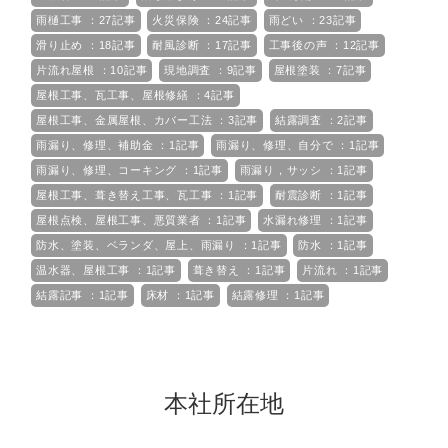
雨樋工事 ：27記事
火災保険 ：24記事
雨どい ：23記事
滑り止め ：18記事
耐風診断 ：17記事
工事後の声 ：12記事
片流れ屋根 ：10記事
現地調査 ：9記事
屋根塗装 ：7記事
屋根工事、瓦工事、屋根修繕 ：4記事
屋根工事、金属屋根、カバー工法 ：3記事
結露調査 ：2記事
雨漏り、修理、補助金 ：1記事
雨漏り、修理、自分で ：1記事
雨漏り、修理、コーキング ：1記事
雨漏り，サッシ ：1記事
屋根工事、葺き替え工事、瓦工事 ：1記事
耐震診断 ：1記事
屋根点検、屋根工事、悪質業者 ：1記事
水漏れ修理 ：1記事
防水、塗装、ベランダ、屋上、雨漏り ：1記事
防水 ：1記事
温水器、屋根工事 ：1記事
葺き替え ：1記事
片流れ ：1記事
結露記事 ：1記事
床材 ：1記事
結露修理 ：1記事
本社所在地