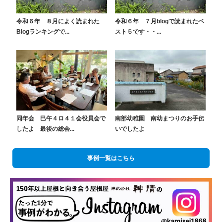
令和６年 ８月によく読まれた
令和６年 ７月blogで読まれたベ
Blogランキングで...
スト５です・・...
同年会 巳午４ロ４１会役員会で
南部幼稚園 南幼まつりのお手伝
したよ 最後の総会...
いでしたよ
事例一覧はこちら