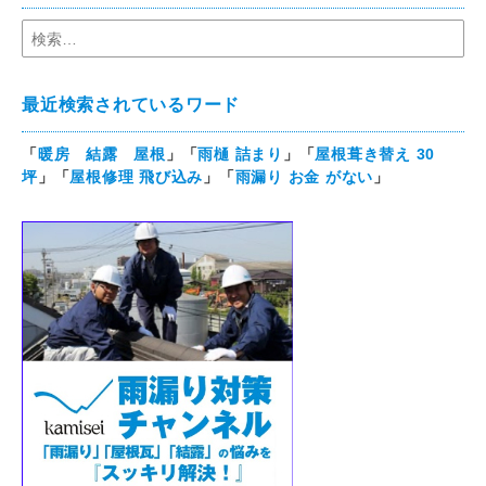
最近検索されているワード
「
暖房 結露 屋根
」「
雨樋 詰まり
」「
屋根葺き替え 30
坪
」「
屋根修理 飛び込み
」「
雨漏り お金 がない
」