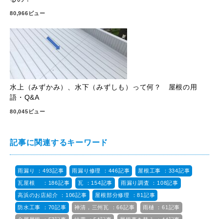
80,966ビュー
水上（みずかみ）、水下（みずしも）って何？ 屋根の用
語・Q&A
80,045ビュー
記事に関連するキーワード
雨漏り ：493記事
雨漏り修理 ：446記事
屋根工事 ：334記事
瓦屋根 ：186記事
瓦 ：154記事
雨漏り調査 ：108記事
高浜のお店紹介 ：106記事
屋根部分修理 ：81記事
防水工事 ：70記事
神清，三州瓦 ：66記事
雨樋 ：61記事