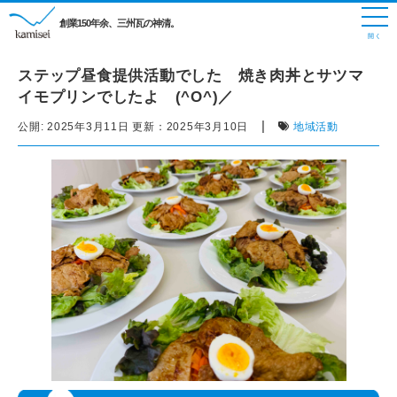
創業150年余、三州瓦の神清。
ステップ昼食提供活動でした 焼き肉丼とサツマ
イモプリンでしたよ (^O^)／
|
公開:
2025年3月11日
更新：
2025年3月10日
地域活動