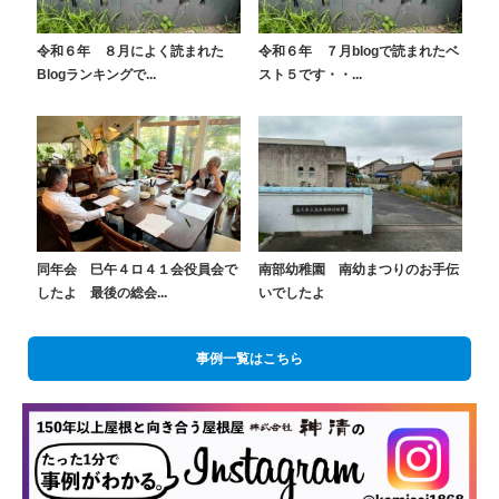
令和６年 ８月によく読まれた
令和６年 ７月blogで読まれたベ
Blogランキングで...
スト５です・・...
同年会 巳午４ロ４１会役員会で
南部幼稚園 南幼まつりのお手伝
したよ 最後の総会...
いでしたよ
事例一覧はこちら