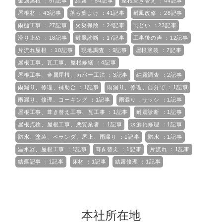
金属屋根 ：57記事
結露 ：54記事
屋根葺き替え ：44記事
屋根材 ：43記事
落ち葉よけ ：41記事
耐風改修 ：28記事
雨樋工事 ：27記事
火災保険 ：24記事
雨どい ：23記事
滑り止め ：18記事
耐風診断 ：17記事
工事後の声 ：12記事
片流れ屋根 ：10記事
現地調査 ：9記事
屋根塗装 ：7記事
屋根工事、瓦工事、屋根修繕 ：4記事
屋根工事、金属屋根、カバー工法 ：3記事
結露調査 ：2記事
雨漏り、修理、補助金 ：1記事
雨漏り、修理、自分で ：1記事
雨漏り、修理、コーキング ：1記事
雨漏り，サッシ ：1記事
屋根工事、葺き替え工事、瓦工事 ：1記事
耐震診断 ：1記事
屋根点検、屋根工事、悪質業者 ：1記事
水漏れ修理 ：1記事
防水、塗装、ベランダ、屋上、雨漏り ：1記事
防水 ：1記事
温水器、屋根工事 ：1記事
葺き替え ：1記事
片流れ ：1記事
結露記事 ：1記事
床材 ：1記事
結露修理 ：1記事
本社所在地