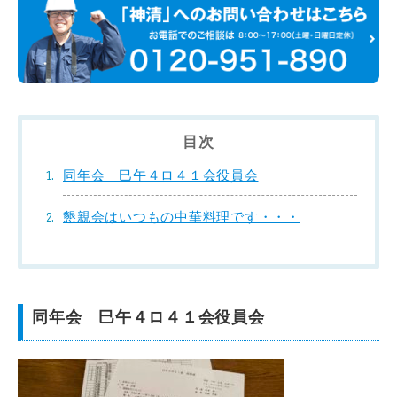
目次
同年会 巳午４ロ４１会役員会
懇親会はいつもの中華料理です・・・
同年会 巳午４ロ４１会役員会