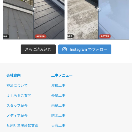
さらに読み込む
Instagram でフォロー
会社案内
工事メニュー
神清について
屋根工事
よくあるご質問
外壁工事
スタッフ紹介
雨樋工事
メディア紹介
防水工事
瓦割り道場愛知支部
天窓工事