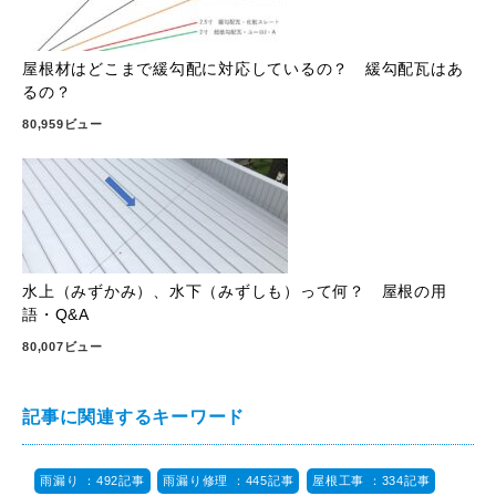
屋根材はどこまで緩勾配に対応しているの？ 緩勾配瓦はあ
るの？
80,959ビュー
水上（みずかみ）、水下（みずしも）って何？ 屋根の用
語・Q&A
80,007ビュー
記事に関連するキーワード
雨漏り ：492記事
雨漏り修理 ：445記事
屋根工事 ：334記事