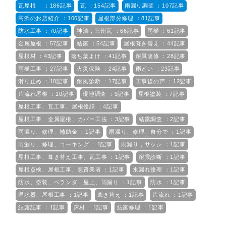
瓦屋根 ：186記事
瓦 ：154記事
雨漏り調査 ：107記事
高浜のお店紹介 ：106記事
屋根部分修理 ：81記事
防水工事 ：70記事
神清，三州瓦 ：66記事
雨樋 ：61記事
金属屋根 ：57記事
結露 ：54記事
屋根葺き替え ：44記事
屋根材 ：43記事
落ち葉よけ ：41記事
耐風改修 ：28記事
雨樋工事 ：27記事
火災保険 ：24記事
雨どい ：23記事
滑り止め ：18記事
耐風診断 ：17記事
工事後の声 ：12記事
片流れ屋根 ：10記事
現地調査 ：9記事
屋根塗装 ：7記事
屋根工事、瓦工事、屋根修繕 ：4記事
屋根工事、金属屋根、カバー工法 ：3記事
結露調査 ：2記事
雨漏り、修理、補助金 ：1記事
雨漏り、修理、自分で ：1記事
雨漏り、修理、コーキング ：1記事
雨漏り，サッシ ：1記事
屋根工事、葺き替え工事、瓦工事 ：1記事
耐震診断 ：1記事
屋根点検、屋根工事、悪質業者 ：1記事
水漏れ修理 ：1記事
防水、塗装、ベランダ、屋上、雨漏り ：1記事
防水 ：1記事
温水器、屋根工事 ：1記事
葺き替え ：1記事
片流れ ：1記事
結露記事 ：1記事
床材 ：1記事
結露修理 ：1記事