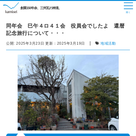
創業150年余、三州瓦の神清。
同年会 巳午４ロ４１会 役員会でしたよ 還暦
記念旅行について・・・
|
公開:
2025年3月23日
更新：
2025年3月19日
地域活動