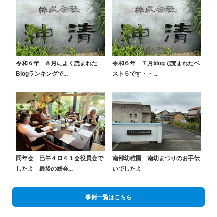
令和６年 ８月によく読まれた
令和６年 ７月blogで読まれたベ
Blogランキングで...
スト５です・・...
同年会 巳午４ロ４１会役員会で
南部幼稚園 南幼まつりのお手伝
したよ 最後の総会...
いでしたよ
事例一覧はこちら