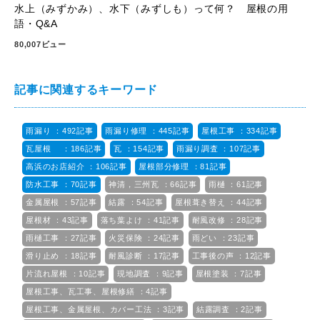
水上（みずかみ）、水下（みずしも）って何？ 屋根の用
語・Q&A
80,007ビュー
記事に関連するキーワード
雨漏り ：492記事
雨漏り修理 ：445記事
屋根工事 ：334記事
瓦屋根 ：186記事
瓦 ：154記事
雨漏り調査 ：107記事
高浜のお店紹介 ：106記事
屋根部分修理 ：81記事
防水工事 ：70記事
神清，三州瓦 ：66記事
雨樋 ：61記事
金属屋根 ：57記事
結露 ：54記事
屋根葺き替え ：44記事
屋根材 ：43記事
落ち葉よけ ：41記事
耐風改修 ：28記事
雨樋工事 ：27記事
火災保険 ：24記事
雨どい ：23記事
滑り止め ：18記事
耐風診断 ：17記事
工事後の声 ：12記事
片流れ屋根 ：10記事
現地調査 ：9記事
屋根塗装 ：7記事
屋根工事、瓦工事、屋根修繕 ：4記事
屋根工事、金属屋根、カバー工法 ：3記事
結露調査 ：2記事