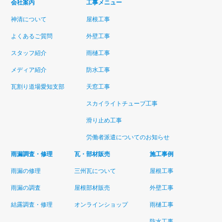
会社案内
工事メニュー
神清について
屋根工事
よくあるご質問
外壁工事
スタッフ紹介
雨樋工事
メディア紹介
防水工事
瓦割り道場愛知支部
天窓工事
スカイライトチューブ工事
滑り止め工事
労働者派遣についてのお知らせ
雨漏調査・修理
瓦・部材販売
施工事例
雨漏の修理
三州瓦について
屋根工事
雨漏の調査
屋根部材販売
外壁工事
結露調査・修理
オンラインショップ
雨樋工事
防水工事