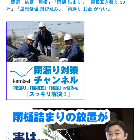
「
暖房 結露 屋根
」「
雨樋 詰まり
」「
屋根葺き替え 30
坪
」「
屋根修理 飛び込み
」「
雨漏り お金 がない
」