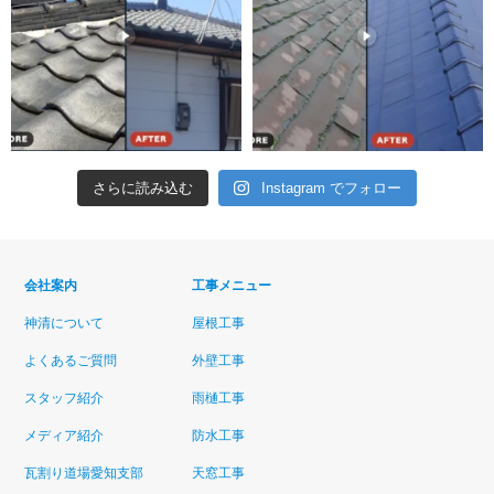
さらに読み込む
Instagram でフォロー
会社案内
工事メニュー
神清について
屋根工事
よくあるご質問
外壁工事
スタッフ紹介
雨樋工事
メディア紹介
防水工事
瓦割り道場愛知支部
天窓工事