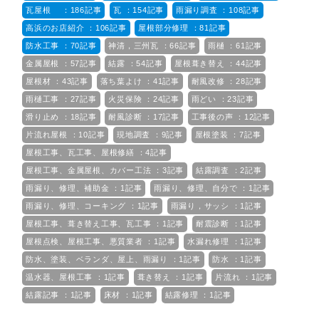
瓦屋根 ：186記事
瓦 ：154記事
雨漏り調査 ：108記事
高浜のお店紹介 ：106記事
屋根部分修理 ：81記事
防水工事 ：70記事
神清，三州瓦 ：66記事
雨樋 ：61記事
金属屋根 ：57記事
結露 ：54記事
屋根葺き替え ：44記事
屋根材 ：43記事
落ち葉よけ ：41記事
耐風改修 ：28記事
雨樋工事 ：27記事
火災保険 ：24記事
雨どい ：23記事
滑り止め ：18記事
耐風診断 ：17記事
工事後の声 ：12記事
片流れ屋根 ：10記事
現地調査 ：9記事
屋根塗装 ：7記事
屋根工事、瓦工事、屋根修繕 ：4記事
屋根工事、金属屋根、カバー工法 ：3記事
結露調査 ：2記事
雨漏り、修理、補助金 ：1記事
雨漏り、修理、自分で ：1記事
雨漏り、修理、コーキング ：1記事
雨漏り，サッシ ：1記事
屋根工事、葺き替え工事、瓦工事 ：1記事
耐震診断 ：1記事
屋根点検、屋根工事、悪質業者 ：1記事
水漏れ修理 ：1記事
防水、塗装、ベランダ、屋上、雨漏り ：1記事
防水 ：1記事
温水器、屋根工事 ：1記事
葺き替え ：1記事
片流れ ：1記事
結露記事 ：1記事
床材 ：1記事
結露修理 ：1記事