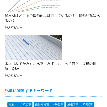
屋根材はどこまで緩勾配に対応しているの？ 緩勾配瓦はあ
るの？
80,987ビュー
水上（みずかみ）、水下（みずしも）って何？ 屋根の用
語・Q&A
80,061ビュー
記事に関連するキーワード
雨漏り ：493記事
雨漏り修理 ：446記事
屋根工事 ：334記事