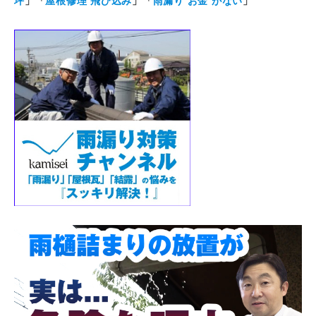
坪
」「
屋根修理 飛び込み
」「
雨漏り お金 がない
」