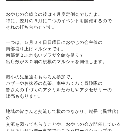
おやじの会総会の後は４月度定例会でしたよ。
特に、翌月の５月に二つのイベントを開催するので
それの打ち合わせです。
一つは、５月２４日日曜日におやじの会主催の
南部盛り上げマルシェです。
南部第２ふれあいプラザ全館を借りて
出店数が３０弱の規模のマルシェを開催します。
港小の児童達ももちろん参加で、
バザーやお抹茶の点茶、南中わくわく冒険隊の
皆さんの手づくのアクリルたわしやアクセサリーの
販売もあります。
地域の皆さんと交流して横のつながり、縦長（異世代）
の
交流を図ってもらうことや、おやじの会が開催している
ふれあいサンデー事業でおこなうワークショップの