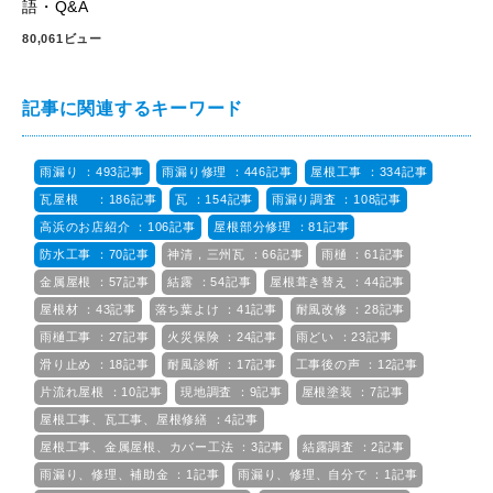
語・Q&A
80,061ビュー
記事に関連するキーワード
雨漏り ：493記事
雨漏り修理 ：446記事
屋根工事 ：334記事
瓦屋根 ：186記事
瓦 ：154記事
雨漏り調査 ：108記事
高浜のお店紹介 ：106記事
屋根部分修理 ：81記事
防水工事 ：70記事
神清，三州瓦 ：66記事
雨樋 ：61記事
金属屋根 ：57記事
結露 ：54記事
屋根葺き替え ：44記事
屋根材 ：43記事
落ち葉よけ ：41記事
耐風改修 ：28記事
雨樋工事 ：27記事
火災保険 ：24記事
雨どい ：23記事
滑り止め ：18記事
耐風診断 ：17記事
工事後の声 ：12記事
片流れ屋根 ：10記事
現地調査 ：9記事
屋根塗装 ：7記事
屋根工事、瓦工事、屋根修繕 ：4記事
屋根工事、金属屋根、カバー工法 ：3記事
結露調査 ：2記事
雨漏り、修理、補助金 ：1記事
雨漏り、修理、自分で ：1記事