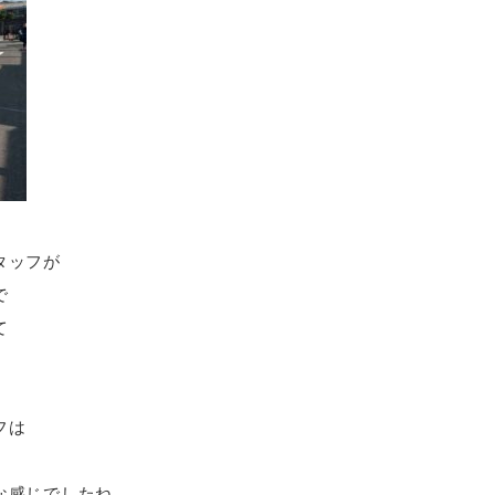
タッフが
で
て
フは
な感じでしたね。