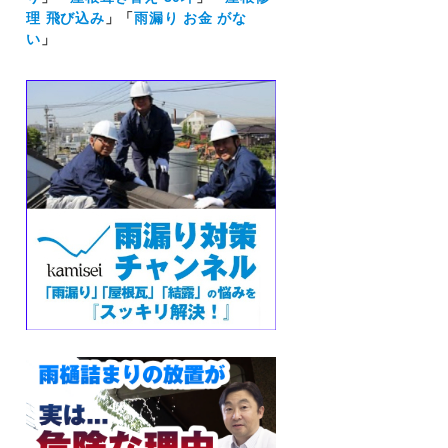
理 飛び込み
」「
雨漏り お金 がな
い
」