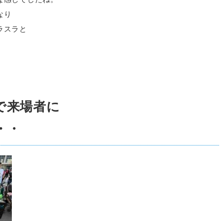
なり
ラスラと
で来場者に
・・