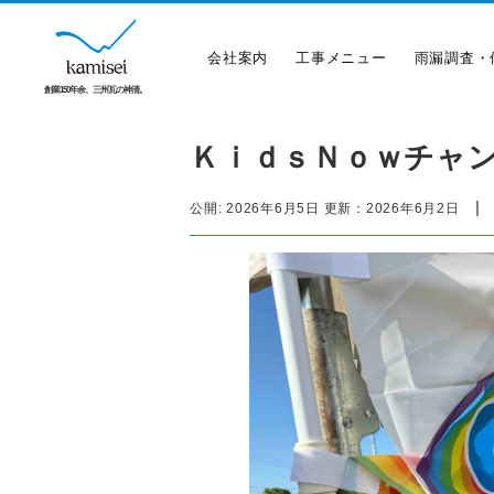
会社案内
工事メニュー
雨漏調査・
創業150年余、三州瓦の神清。
ＫｉｄｓＮｏｗチャ
|
公開:
2026年6月5日
更新：
2026年6月2日