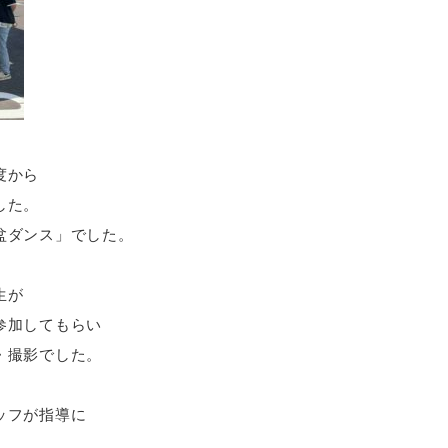
度から
した。
盆ダンス」でした。
生が
参加してもらい
・撮影でした。
ッフが指導に