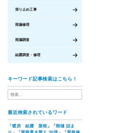
滑り止め工事
雨漏修理
雨漏調査
結露調査・修理
キーワード記事検索はこちら！
最近検索されているワード
「
暖房 結露 屋根
」「
雨樋 詰ま
り
」「
屋根葺き替え 30坪
」「
屋根修