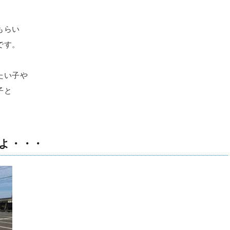
もらい
です。
たい子や
子と
よ・・・