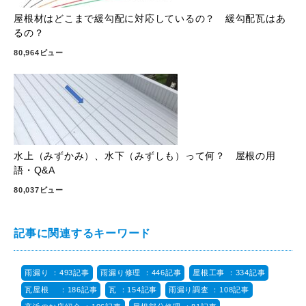
屋根材はどこまで緩勾配に対応しているの？ 緩勾配瓦はあ
るの？
80,964ビュー
水上（みずかみ）、水下（みずしも）って何？ 屋根の用
語・Q&A
80,037ビュー
記事に関連するキーワード
雨漏り ：493記事
雨漏り修理 ：446記事
屋根工事 ：334記事
瓦屋根 ：186記事
瓦 ：154記事
雨漏り調査 ：108記事