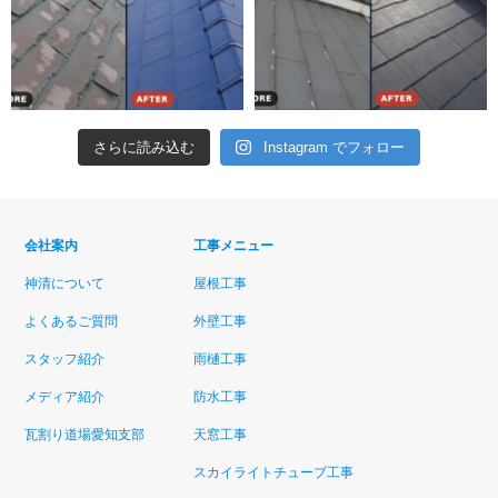
さらに読み込む
Instagram でフォロー
会社案内
工事メニュー
神清について
屋根工事
よくあるご質問
外壁工事
スタッフ紹介
雨樋工事
メディア紹介
防水工事
瓦割り道場愛知支部
天窓工事
スカイライトチューブ工事