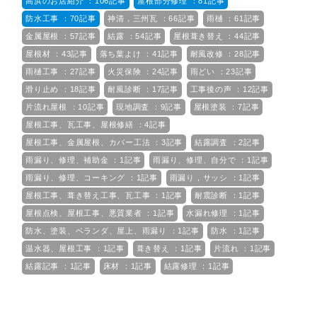
高浜のお店紹介 ：106記事
屋根部分修理 ：81記事
防水工事 ：70記事
神清，三州瓦 ：66記事
雨樋 ：61記事
金属屋根 ：57記事
結露 ：54記事
屋根葺き替え ：44記事
屋根材 ：43記事
落ち葉よけ ：41記事
耐風改修 ：28記事
雨樋工事 ：27記事
火災保険 ：24記事
雨どい ：23記事
滑り止め ：18記事
耐風診断 ：17記事
工事後の声 ：12記事
片流れ屋根 ：10記事
現地調査 ：9記事
屋根塗装 ：7記事
屋根工事、瓦工事、屋根修繕 ：4記事
屋根工事、金属屋根、カバー工法 ：3記事
結露調査 ：2記事
雨漏り、修理、補助金 ：1記事
雨漏り、修理、自分で ：1記事
雨漏り、修理、コーキング ：1記事
雨漏り，サッシ ：1記事
屋根工事、葺き替え工事、瓦工事 ：1記事
耐震診断 ：1記事
屋根点検、屋根工事、悪質業者 ：1記事
水漏れ修理 ：1記事
防水、塗装、ベランダ、屋上、雨漏り ：1記事
防水 ：1記事
温水器、屋根工事 ：1記事
葺き替え ：1記事
片流れ ：1記事
結露記事 ：1記事
床材 ：1記事
結露修理 ：1記事