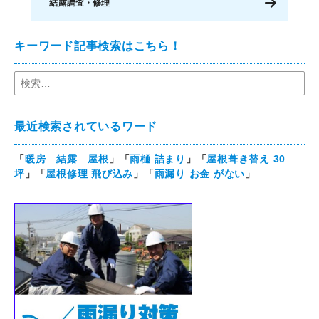
結露調査・修理
キーワード記事検索はこちら！
最近検索されているワード
「
暖房 結露 屋根
」「
雨樋 詰まり
」「
屋根葺き替え 30
坪
」「
屋根修理 飛び込み
」「
雨漏り お金 がない
」