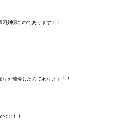
原因判明なのであります！！
！
漏りを補修したのであります！！
なので！！