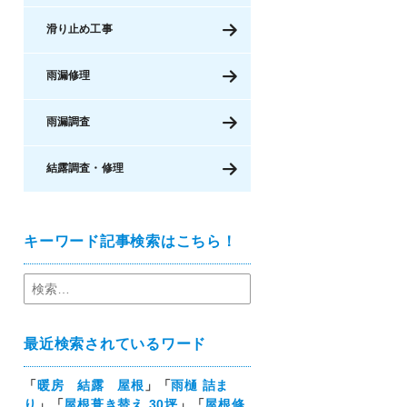
滑り止め工事
雨漏修理
雨漏調査
結露調査・修理
キーワード記事検索はこちら！
最近検索されているワード
「
暖房 結露 屋根
」「
雨樋 詰ま
り
」「
屋根葺き替え 30坪
」「
屋根修