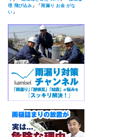
理 飛び込み
」「
雨漏り お金 がな
い
」