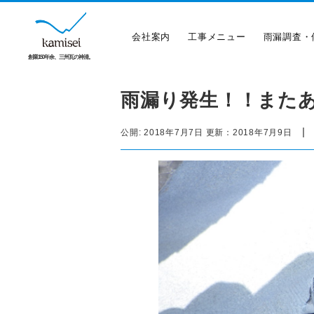
会社案内
工事メニュー
雨漏調査・
創業150年余、三州瓦の神清。
雨漏り発生！！また
|
公開:
2018年7月7日
更新：
2018年7月9日