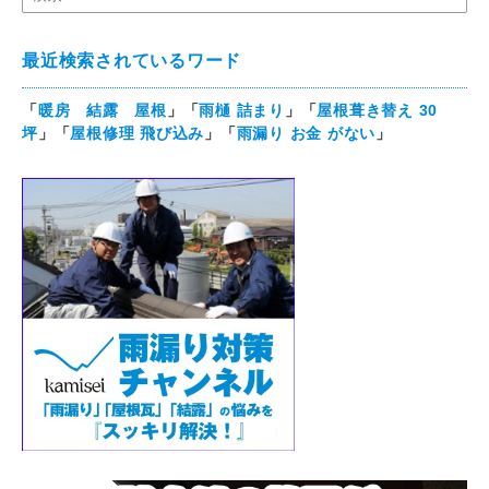
最近検索されているワード
「
暖房 結露 屋根
」「
雨樋 詰まり
」「
屋根葺き替え 30
坪
」「
屋根修理 飛び込み
」「
雨漏り お金 がない
」