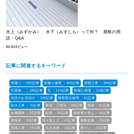
水上（みずかみ）、水下（みずしも）って何？ 屋根の用
語・Q&A
80,024ビュー
記事に関連するキーワード
雨漏り ：493記事
雨漏り修理 ：446記事
屋根工事 ：334記事
瓦屋根 ：186記事
瓦 ：154記事
雨漏り調査 ：108記事
高浜のお店紹介 ：106記事
屋根部分修理 ：81記事
防水工事 ：70記事
神清，三州瓦 ：66記事
雨樋 ：61記事
金属屋根 ：57記事
結露 ：54記事
屋根葺き替え ：44記事
屋根材 ：43記事
落ち葉よけ ：41記事
耐風改修 ：28記事
雨樋工事 ：27記事
火災保険 ：24記事
雨どい ：23記事