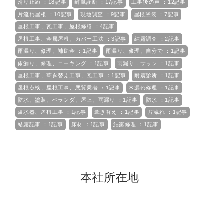
滑り止め ：18記事
耐風診断 ：17記事
工事後の声 ：12記事
片流れ屋根 ：10記事
現地調査 ：9記事
屋根塗装 ：7記事
屋根工事、瓦工事、屋根修繕 ：4記事
屋根工事、金属屋根、カバー工法 ：3記事
結露調査 ：2記事
雨漏り、修理、補助金 ：1記事
雨漏り、修理、自分で ：1記事
雨漏り、修理、コーキング ：1記事
雨漏り，サッシ ：1記事
屋根工事、葺き替え工事、瓦工事 ：1記事
耐震診断 ：1記事
屋根点検、屋根工事、悪質業者 ：1記事
水漏れ修理 ：1記事
防水、塗装、ベランダ、屋上、雨漏り ：1記事
防水 ：1記事
温水器、屋根工事 ：1記事
葺き替え ：1記事
片流れ ：1記事
結露記事 ：1記事
床材 ：1記事
結露修理 ：1記事
本社所在地