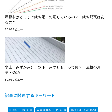
屋根材はどこまで緩勾配に対応しているの？ 緩勾配瓦はあ
るの？
80,983ビュー
水上（みずかみ）、水下（みずしも）って何？ 屋根の用
語・Q&A
80,060ビュー
記事に関連するキーワード
雨漏り ：493記事
雨漏り修理 ：446記事
屋根工事 ：334記事