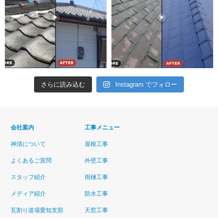
さらに読み込む
Instagram でフォロー
会社案内
工事メニュー
神清について
屋根工事
よくあるご質問
外壁工事
スタッフ紹介
雨樋工事
メディア紹介
防水工事
瓦割り道場愛知支部
天窓工事