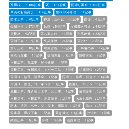
瓦屋根 ：186記事
瓦 ：154記事
雨漏り調査 ：108記事
高浜のお店紹介 ：106記事
屋根部分修理 ：81記事
防水工事 ：70記事
神清，三州瓦 ：66記事
雨樋 ：61記事
金属屋根 ：57記事
結露 ：54記事
屋根葺き替え ：44記事
屋根材 ：43記事
落ち葉よけ ：41記事
耐風改修 ：28記事
雨樋工事 ：27記事
火災保険 ：24記事
雨どい ：23記事
滑り止め ：18記事
耐風診断 ：17記事
工事後の声 ：12記事
片流れ屋根 ：10記事
現地調査 ：9記事
屋根塗装 ：7記事
屋根工事、瓦工事、屋根修繕 ：4記事
屋根工事、金属屋根、カバー工法 ：3記事
結露調査 ：2記事
雨漏り、修理、補助金 ：1記事
雨漏り、修理、自分で ：1記事
雨漏り、修理、コーキング ：1記事
雨漏り，サッシ ：1記事
屋根工事、葺き替え工事、瓦工事 ：1記事
耐震診断 ：1記事
屋根点検、屋根工事、悪質業者 ：1記事
水漏れ修理 ：1記事
防水、塗装、ベランダ、屋上、雨漏り ：1記事
防水 ：1記事
温水器、屋根工事 ：1記事
葺き替え ：1記事
片流れ ：1記事
結露記事 ：1記事
床材 ：1記事
結露修理 ：1記事