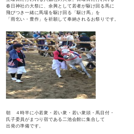
春日神社の大祭に、余興として若者が駆け回る馬に
飛びつき一緒に馬場を駆け回る「駆け馬」を
「雨乞い・豊作」を祈願して奉納されるお祭りです。
朝 ４時半に小若衆・若い衆・若い衆頭・馬目付・
氏子委員がまつり宿である二池会館に集合して
出発の準備です。