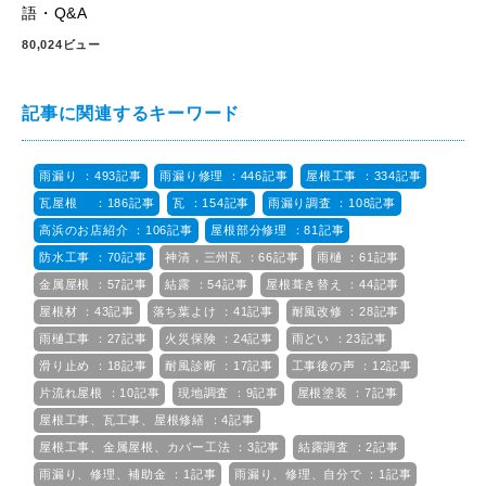
語・Q&A
80,024ビュー
記事に関連するキーワード
雨漏り ：493記事
雨漏り修理 ：446記事
屋根工事 ：334記事
瓦屋根 ：186記事
瓦 ：154記事
雨漏り調査 ：108記事
高浜のお店紹介 ：106記事
屋根部分修理 ：81記事
防水工事 ：70記事
神清，三州瓦 ：66記事
雨樋 ：61記事
金属屋根 ：57記事
結露 ：54記事
屋根葺き替え ：44記事
屋根材 ：43記事
落ち葉よけ ：41記事
耐風改修 ：28記事
雨樋工事 ：27記事
火災保険 ：24記事
雨どい ：23記事
滑り止め ：18記事
耐風診断 ：17記事
工事後の声 ：12記事
片流れ屋根 ：10記事
現地調査 ：9記事
屋根塗装 ：7記事
屋根工事、瓦工事、屋根修繕 ：4記事
屋根工事、金属屋根、カバー工法 ：3記事
結露調査 ：2記事
雨漏り、修理、補助金 ：1記事
雨漏り、修理、自分で ：1記事