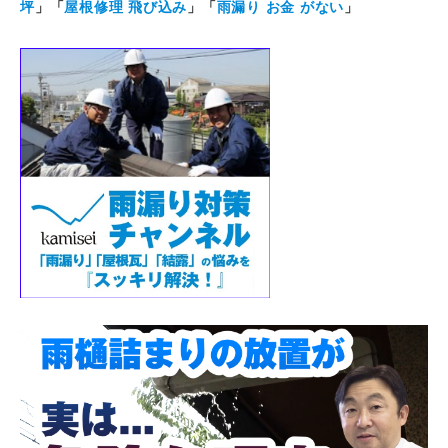
坪
」「
屋根修理 飛び込み
」「
雨漏り お金 がない
」