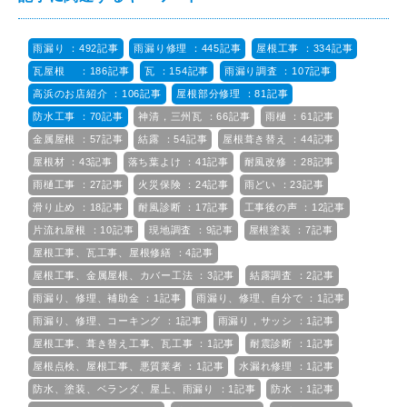
雨漏り ：492記事
雨漏り修理 ：445記事
屋根工事 ：334記事
瓦屋根 ：186記事
瓦 ：154記事
雨漏り調査 ：107記事
高浜のお店紹介 ：106記事
屋根部分修理 ：81記事
防水工事 ：70記事
神清，三州瓦 ：66記事
雨樋 ：61記事
金属屋根 ：57記事
結露 ：54記事
屋根葺き替え ：44記事
屋根材 ：43記事
落ち葉よけ ：41記事
耐風改修 ：28記事
雨樋工事 ：27記事
火災保険 ：24記事
雨どい ：23記事
滑り止め ：18記事
耐風診断 ：17記事
工事後の声 ：12記事
片流れ屋根 ：10記事
現地調査 ：9記事
屋根塗装 ：7記事
屋根工事、瓦工事、屋根修繕 ：4記事
屋根工事、金属屋根、カバー工法 ：3記事
結露調査 ：2記事
雨漏り、修理、補助金 ：1記事
雨漏り、修理、自分で ：1記事
雨漏り、修理、コーキング ：1記事
雨漏り，サッシ ：1記事
屋根工事、葺き替え工事、瓦工事 ：1記事
耐震診断 ：1記事
屋根点検、屋根工事、悪質業者 ：1記事
水漏れ修理 ：1記事
防水、塗装、ベランダ、屋上、雨漏り ：1記事
防水 ：1記事