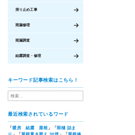
滑り止め工事
雨漏修理
雨漏調査
結露調査・修理
キーワード記事検索はこちら！
最近検索されているワード
「
暖房 結露 屋根
」「
雨樋 詰ま
り
」「
屋根葺き替え 30坪
」「
屋根修