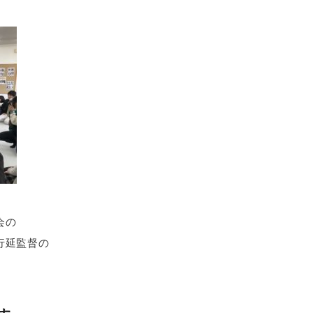
会の
行延監督の