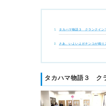
タカハマ物語３ クランクイン
さあ、いよいよガチンコが鳴り
タカハマ物語３ ク