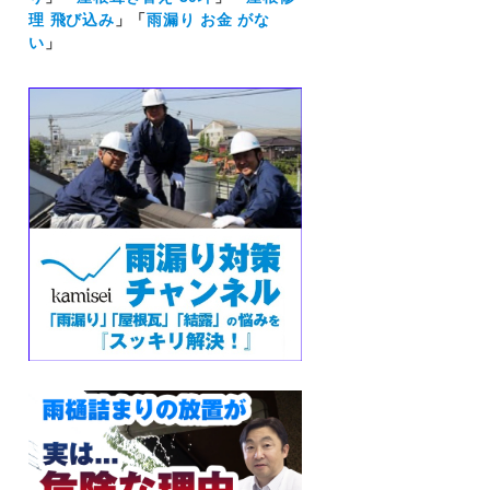
理 飛び込み
」「
雨漏り お金 がな
い
」