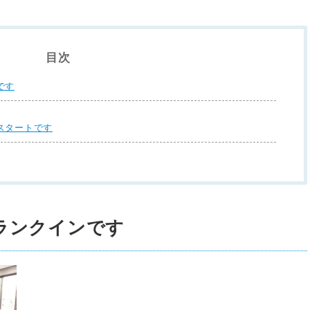
目次
です
スタートです
ランクインです