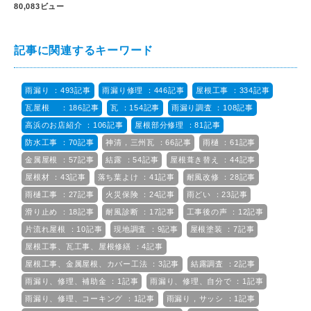
80,083ビュー
記事に関連するキーワード
雨漏り ：493記事
雨漏り修理 ：446記事
屋根工事 ：334記事
瓦屋根 ：186記事
瓦 ：154記事
雨漏り調査 ：108記事
高浜のお店紹介 ：106記事
屋根部分修理 ：81記事
防水工事 ：70記事
神清，三州瓦 ：66記事
雨樋 ：61記事
金属屋根 ：57記事
結露 ：54記事
屋根葺き替え ：44記事
屋根材 ：43記事
落ち葉よけ ：41記事
耐風改修 ：28記事
雨樋工事 ：27記事
火災保険 ：24記事
雨どい ：23記事
滑り止め ：18記事
耐風診断 ：17記事
工事後の声 ：12記事
片流れ屋根 ：10記事
現地調査 ：9記事
屋根塗装 ：7記事
屋根工事、瓦工事、屋根修繕 ：4記事
屋根工事、金属屋根、カバー工法 ：3記事
結露調査 ：2記事
雨漏り、修理、補助金 ：1記事
雨漏り、修理、自分で ：1記事
雨漏り、修理、コーキング ：1記事
雨漏り，サッシ ：1記事