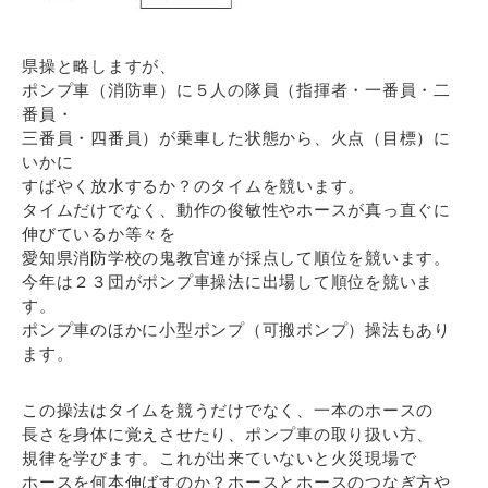
県操と略しますが、
ポンプ車（消防車）に５人の隊員（指揮者・一番員・二
番員・
三番員・四番員）が乗車した状態から、火点（目標）に
いかに
すばやく放水するか？のタイムを競います。
タイムだけでなく、動作の俊敏性やホースが真っ直ぐに
伸びているか等々を
愛知県消防学校の鬼教官達が採点して順位を競います。
今年は２３団がポンプ車操法に出場して順位を競いま
す。
ポンプ車のほかに小型ポンプ（可搬ポンプ）操法もあり
ます。
この操法はタイムを競うだけでなく、一本のホースの
長さを身体に覚えさせたり、ポンプ車の取り扱い方、
規律を学びます。これが出来ていないと火災現場で
ホースを何本伸ばすのか？ホースとホースのつなぎ方や