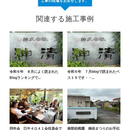
工事の現場をお見せします。
関連する施工事例
令和６年 ８月によく読まれた
令和６年 ７月blogで読まれたベ
Blogランキングで...
スト５です・・...
同年会 巳午４ロ４１会役員会で
南部幼稚園 南幼まつりのお手伝