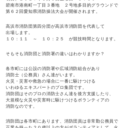
碧南市港南町一丁目３番地 ２号地多目的グラウンドで
第６２回愛知県消防操法大会が開催されます。
高浜市消防団第四分団が高浜市消防団を代表して
出場します。
１０：１１ ～ １０：２５ が競技時間となります。
そもそも消防団と消防署の違いはわかりますか？
各市町には公設の消防署や広域消防組合があり
消防士（公務員）さん達がいます。
火災・災害や救急の場合に一番に駆けつける
いわゆるエキスパートのプロ集団です。
消防団はそのプロの消防士さん達を後方支援したり、
大規模な火災や災害時に駆けつけるボランティアの
消防なのです。
消防団は各市町にあります、消防団員は非常勤公務員で
正業を持った２０歳以上の方がボランティアとして、火