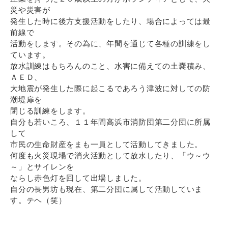
災や災害が
発生した時に後方支援活動をしたり、場合によっては最
前線で
活動をします。その為に、年間を通じて各種の訓練をし
ています。
放水訓練はもちろんのこと、水害に備えての土嚢積み、
ＡＥＤ、
大地震が発生した際に起こるであろう津波に対しての防
潮堤扉を
閉じる訓練をします。
自分も若いころ、１１年間高浜市消防団第二分団に所属
して
市民の生命財産をまも一員として活動してきました。
何度も火災現場で消火活動として放水したり、「ウ～ウ
～」とサイレンを
ならし赤色灯を回して出場しました。
自分の長男坊も現在、第二分団に属して活動していま
す。テヘ（笑）