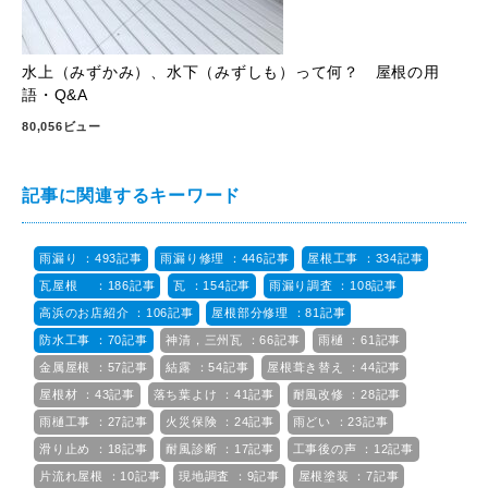
水上（みずかみ）、水下（みずしも）って何？ 屋根の用
語・Q&A
80,056ビュー
記事に関連するキーワード
雨漏り ：493記事
雨漏り修理 ：446記事
屋根工事 ：334記事
瓦屋根 ：186記事
瓦 ：154記事
雨漏り調査 ：108記事
高浜のお店紹介 ：106記事
屋根部分修理 ：81記事
防水工事 ：70記事
神清，三州瓦 ：66記事
雨樋 ：61記事
金属屋根 ：57記事
結露 ：54記事
屋根葺き替え ：44記事
屋根材 ：43記事
落ち葉よけ ：41記事
耐風改修 ：28記事
雨樋工事 ：27記事
火災保険 ：24記事
雨どい ：23記事
滑り止め ：18記事
耐風診断 ：17記事
工事後の声 ：12記事
片流れ屋根 ：10記事
現地調査 ：9記事
屋根塗装 ：7記事