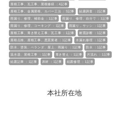
屋根工事、瓦工事、屋根修繕 ：4記事
屋根工事、金属屋根、カバー工法 ：3記事
結露調査 ：2記事
雨漏り、修理、補助金 ：1記事
雨漏り、修理、自分で ：1記事
雨漏り、修理、コーキング ：1記事
雨漏り，サッシ ：1記事
屋根工事、葺き替え工事、瓦工事 ：1記事
耐震診断 ：1記事
屋根点検、屋根工事、悪質業者 ：1記事
水漏れ修理 ：1記事
防水、塗装、ベランダ、屋上、雨漏り ：1記事
防水 ：1記事
温水器、屋根工事 ：1記事
葺き替え ：1記事
片流れ ：1記事
結露記事 ：1記事
床材 ：1記事
結露修理 ：1記事
本社所在地