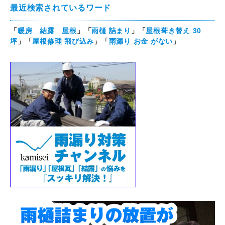
最近検索されているワード
「
暖房 結露 屋根
」「
雨樋 詰まり
」「
屋根葺き替え 30
坪
」「
屋根修理 飛び込み
」「
雨漏り お金 がない
」