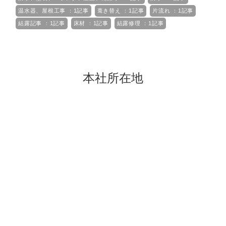
温水器、屋根工事 ：1記事
葺き替え ：1記事
片流れ ：1記事
結露記事 ：1記事
床材 ：1記事
結露修理 ：1記事
本社所在地