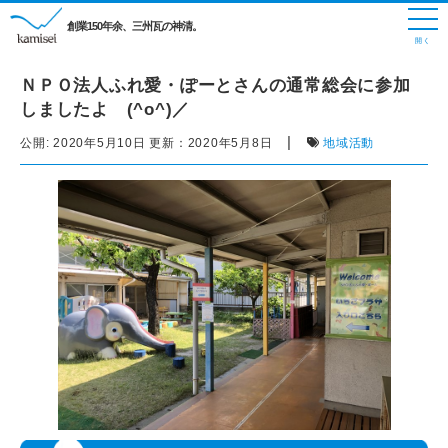
創業150年余、三州瓦の神清。
ＮＰＯ法人ふれ愛・ぽーとさんの通常総会に参加
しましたよ (^o^)／
|
公開:
2020年5月10日
更新：
2020年5月8日
地域活動