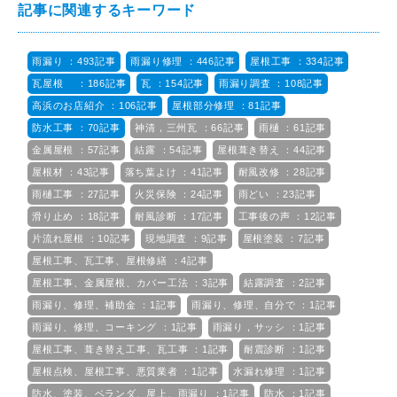
記事に関連するキーワード
雨漏り ：493記事
雨漏り修理 ：446記事
屋根工事 ：334記事
瓦屋根 ：186記事
瓦 ：154記事
雨漏り調査 ：108記事
高浜のお店紹介 ：106記事
屋根部分修理 ：81記事
防水工事 ：70記事
神清，三州瓦 ：66記事
雨樋 ：61記事
金属屋根 ：57記事
結露 ：54記事
屋根葺き替え ：44記事
屋根材 ：43記事
落ち葉よけ ：41記事
耐風改修 ：28記事
雨樋工事 ：27記事
火災保険 ：24記事
雨どい ：23記事
滑り止め ：18記事
耐風診断 ：17記事
工事後の声 ：12記事
片流れ屋根 ：10記事
現地調査 ：9記事
屋根塗装 ：7記事
屋根工事、瓦工事、屋根修繕 ：4記事
屋根工事、金属屋根、カバー工法 ：3記事
結露調査 ：2記事
雨漏り、修理、補助金 ：1記事
雨漏り、修理、自分で ：1記事
雨漏り、修理、コーキング ：1記事
雨漏り，サッシ ：1記事
屋根工事、葺き替え工事、瓦工事 ：1記事
耐震診断 ：1記事
屋根点検、屋根工事、悪質業者 ：1記事
水漏れ修理 ：1記事
防水、塗装、ベランダ、屋上、雨漏り ：1記事
防水 ：1記事