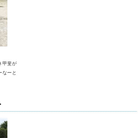
き甲斐が
ーなーと
・