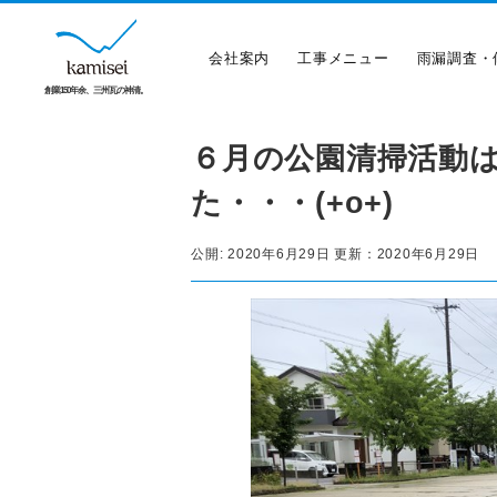
会社案内
工事メニュー
雨漏調査・
創業150年余、三州瓦の神清。
６月の公園清掃活動
た・・・(+o+)
公開:
2020年6月29日
更新：
2020年6月29日