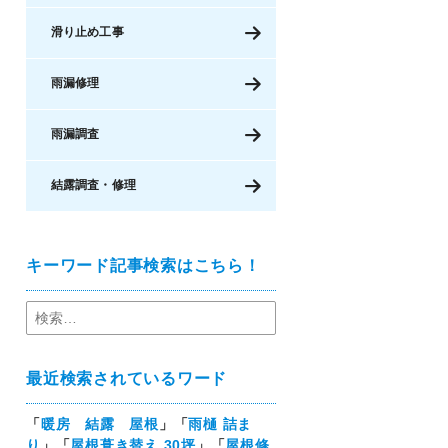
滑り止め工事
雨漏修理
雨漏調査
結露調査・修理
キーワード記事検索はこちら！
最近検索されているワード
「
暖房 結露 屋根
」「
雨樋 詰ま
り
」「
屋根葺き替え 30坪
」「
屋根修