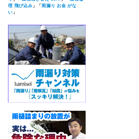
理 飛び込み
」「
雨漏り お金 がな
い
」