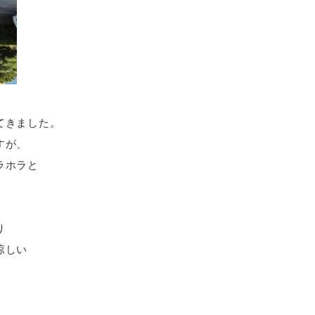
てきました。
すが、
ラホラと
り
涼しい