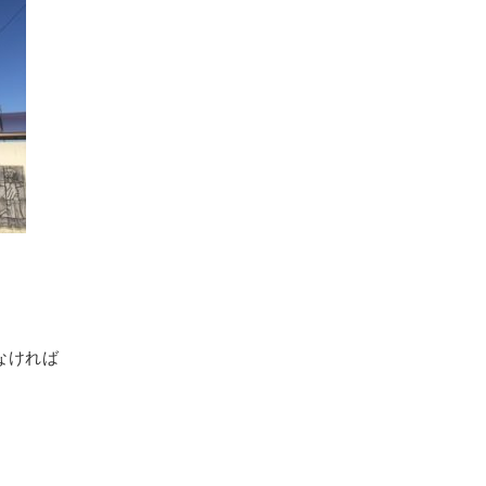
なければ
。