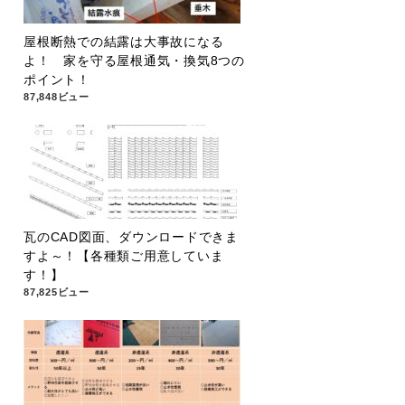
屋根断熱での結露は大事故になる
よ！ 家を守る屋根通気・換気8つの
ポイント！
87,848ビュー
瓦のCAD図面、ダウンロードできま
すよ～！【各種類ご用意していま
す！】
87,825ビュー