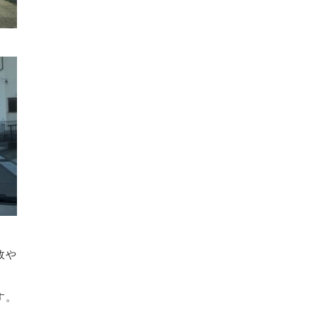
故や
す。