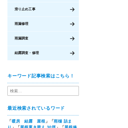
滑り止め工事
雨漏修理
雨漏調査
結露調査・修理
キーワード記事検索はこちら！
最近検索されているワード
「
暖房 結露 屋根
」「
雨樋 詰ま
り
」「
屋根葺き替え 30坪
」「
屋根修