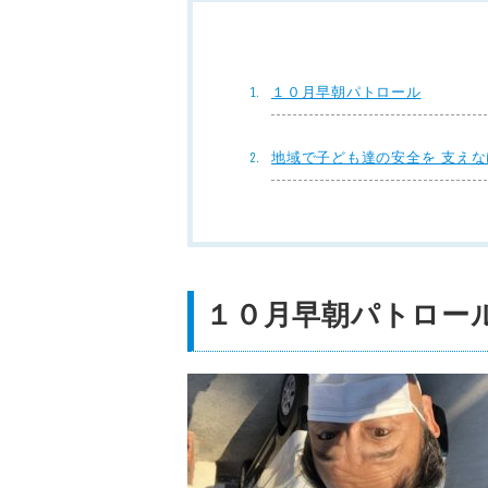
１０月早朝パトロール
地域で子ども達の安全を 支え
１０月早朝パトロー