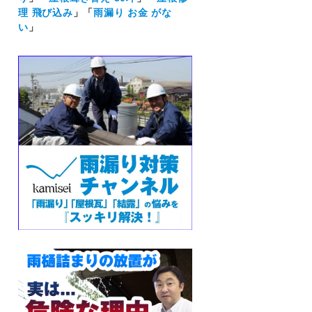
理 飛び込み
」「
雨漏り お金 がな
い
」