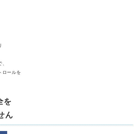
り
で、
トロールを
全を
せん