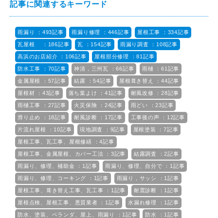
記事に関連するキーワード
雨漏り ：493記事
雨漏り修理 ：446記事
屋根工事 ：334記事
瓦屋根 ：186記事
瓦 ：154記事
雨漏り調査 ：108記事
高浜のお店紹介 ：106記事
屋根部分修理 ：81記事
防水工事 ：70記事
神清，三州瓦 ：66記事
雨樋 ：61記事
金属屋根 ：57記事
結露 ：54記事
屋根葺き替え ：44記事
屋根材 ：43記事
落ち葉よけ ：41記事
耐風改修 ：28記事
雨樋工事 ：27記事
火災保険 ：24記事
雨どい ：23記事
滑り止め ：18記事
耐風診断 ：17記事
工事後の声 ：12記事
片流れ屋根 ：10記事
現地調査 ：9記事
屋根塗装 ：7記事
屋根工事、瓦工事、屋根修繕 ：4記事
屋根工事、金属屋根、カバー工法 ：3記事
結露調査 ：2記事
雨漏り、修理、補助金 ：1記事
雨漏り、修理、自分で ：1記事
雨漏り、修理、コーキング ：1記事
雨漏り，サッシ ：1記事
屋根工事、葺き替え工事、瓦工事 ：1記事
耐震診断 ：1記事
屋根点検、屋根工事、悪質業者 ：1記事
水漏れ修理 ：1記事
防水、塗装、ベランダ、屋上、雨漏り ：1記事
防水 ：1記事