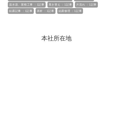
温水器、屋根工事 ：1記事
葺き替え ：1記事
片流れ ：1記事
結露記事 ：1記事
床材 ：1記事
結露修理 ：1記事
本社所在地