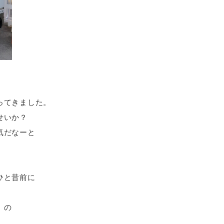
ってきました。
せいか？
気だなーと
ひと昔前に
」の