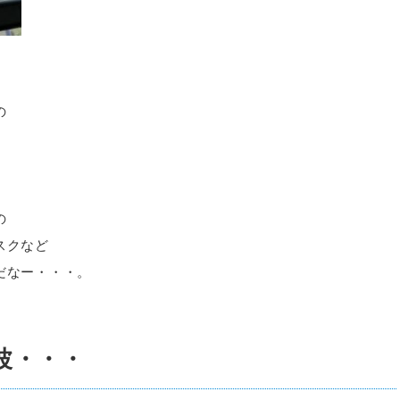
の
。
の
スクなど
だなー・・・。
波・・・