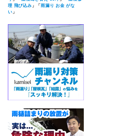
理 飛び込み
」「
雨漏り お金 がな
い
」