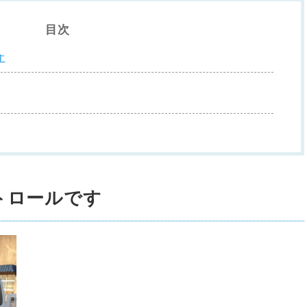
目次
す
トロールです