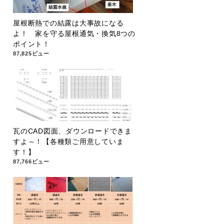
屋根断熱での結露は大事故になる
よ！ 家を守る屋根通気・換気8つの
ポイント！
87,825ビュー
瓦のCAD図面、ダウンロードできま
すよ～！【各種類ご用意していま
す！】
87,766ビュー