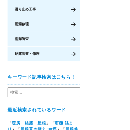
滑り止め工事
雨漏修理
雨漏調査
結露調査・修理
キーワード記事検索はこちら！
最近検索されているワード
「
暖房 結露 屋根
」「
雨樋 詰ま
り
」「
屋根葺き替え 30坪
」「
屋根修