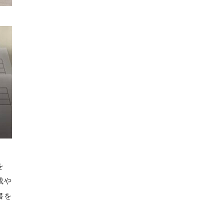
を
成や
書を