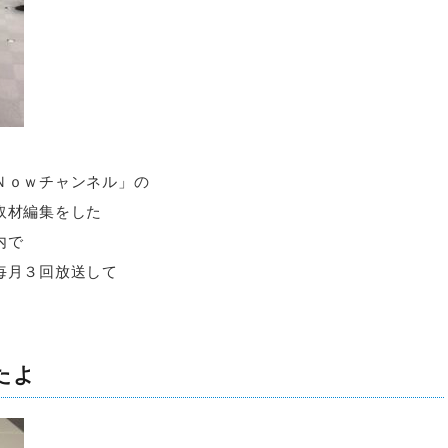
Ｎｏｗチャンネル」の
取材編集をした
内で
毎月３回放送して
たよ