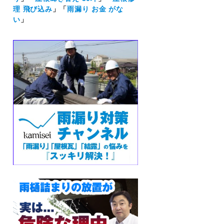
理 飛び込み
」「
雨漏り お金 がな
い
」