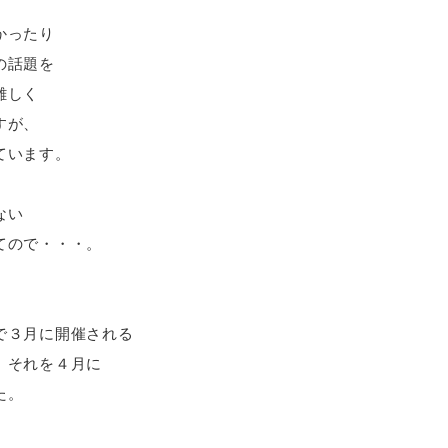
かったり
の話題を
難しく
すが、
ています。
ない
てので・・・。
で３月に開催される
、それを４月に
た。