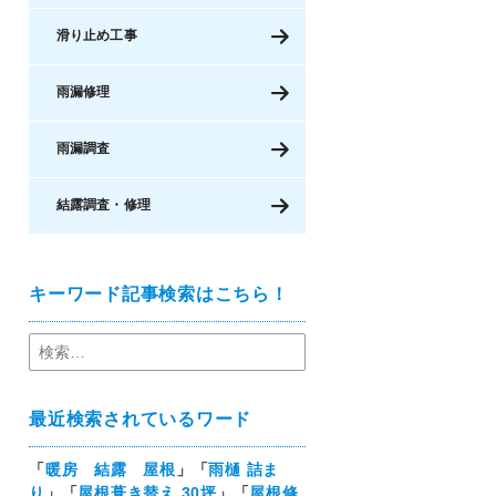
滑り止め工事
雨漏修理
雨漏調査
結露調査・修理
キーワード記事検索はこちら！
最近検索されているワード
「
暖房 結露 屋根
」「
雨樋 詰ま
り
」「
屋根葺き替え 30坪
」「
屋根修