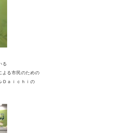
いる
による市民のための
ルＤａｉｃｈｉの
。