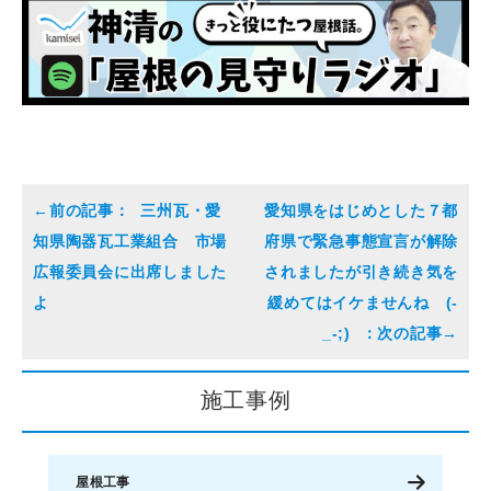
三州瓦・愛
愛知県をはじめとした７都
知県陶器瓦工業組合 市場
府県で緊急事態宣言が解除
広報委員会に出席しました
されましたが引き続き気を
よ
緩めてはイケませんね (-
_-;)
施工事例
屋根工事