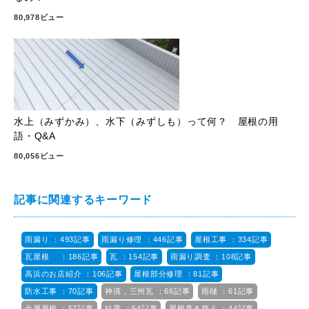
80,978ビュー
水上（みずかみ）、水下（みずしも）って何？ 屋根の用
語・Q&A
80,056ビュー
記事に関連するキーワード
雨漏り ：493記事
雨漏り修理 ：446記事
屋根工事 ：334記事
瓦屋根 ：186記事
瓦 ：154記事
雨漏り調査 ：108記事
高浜のお店紹介 ：106記事
屋根部分修理 ：81記事
防水工事 ：70記事
神清，三州瓦 ：66記事
雨樋 ：61記事
金属屋根 ：57記事
結露 ：54記事
屋根葺き替え ：44記事