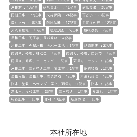
屋根材 ：43記事
落ち葉よけ ：41記事
耐風改修 ：28記事
雨樋工事 ：27記事
火災保険 ：24記事
雨どい ：23記事
滑り止め ：18記事
耐風診断 ：17記事
工事後の声 ：12記事
片流れ屋根 ：10記事
現地調査 ：9記事
屋根塗装 ：7記事
屋根工事、瓦工事、屋根修繕 ：4記事
屋根工事、金属屋根、カバー工法 ：3記事
結露調査 ：2記事
雨漏り、修理、補助金 ：1記事
雨漏り、修理、自分で ：1記事
雨漏り、修理、コーキング ：1記事
雨漏り，サッシ ：1記事
屋根工事、葺き替え工事、瓦工事 ：1記事
耐震診断 ：1記事
屋根点検、屋根工事、悪質業者 ：1記事
水漏れ修理 ：1記事
防水、塗装、ベランダ、屋上、雨漏り ：1記事
防水 ：1記事
温水器、屋根工事 ：1記事
葺き替え ：1記事
片流れ ：1記事
結露記事 ：1記事
床材 ：1記事
結露修理 ：1記事
本社所在地