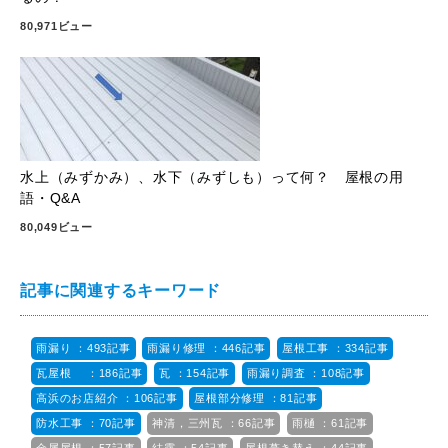
80,971ビュー
水上（みずかみ）、水下（みずしも）って何？ 屋根の用
語・Q&A
80,049ビュー
記事に関連するキーワード
雨漏り ：493記事
雨漏り修理 ：446記事
屋根工事 ：334記事
瓦屋根 ：186記事
瓦 ：154記事
雨漏り調査 ：108記事
高浜のお店紹介 ：106記事
屋根部分修理 ：81記事
防水工事 ：70記事
神清，三州瓦 ：66記事
雨樋 ：61記事