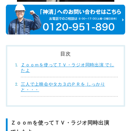
目次
Ｚｏｏｍを使ってＴＶ・ラジオ同時出演 でし
たよ
三人で上映会やタカ３のＰＲを しっかり
と・・・
Ｚｏｏｍを使ってＴＶ・ラジオ同時出演