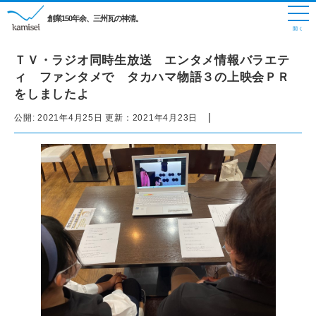
創業150年余、三州瓦の神清。
ＴＶ・ラジオ同時生放送 エンタメ情報バラエテ
ィ ファンタメで タカハマ物語３の上映会ＰＲ
をしましたよ
|
公開:
2021年4月25日
更新：
2021年4月23日