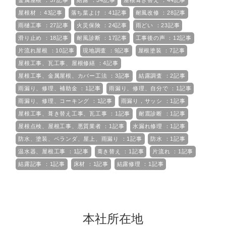
金属屋根 ：57記事
結露 ：54記事
屋根葺き替え ：44記事
屋根材 ：43記事
落ち葉よけ ：41記事
耐風改修 ：28記事
雨樋工事 ：27記事
火災保険 ：24記事
雨どい ：23記事
滑り止め ：18記事
耐風診断 ：17記事
工事後の声 ：12記事
片流れ屋根 ：10記事
現地調査 ：9記事
屋根塗装 ：7記事
屋根工事、瓦工事、屋根修繕 ：4記事
屋根工事、金属屋根、カバー工法 ：3記事
結露調査 ：2記事
雨漏り、修理、補助金 ：1記事
雨漏り、修理、自分で ：1記事
雨漏り、修理、コーキング ：1記事
雨漏り，サッシ ：1記事
屋根工事、葺き替え工事、瓦工事 ：1記事
耐震診断 ：1記事
屋根点検、屋根工事、悪質業者 ：1記事
水漏れ修理 ：1記事
防水、塗装、ベランダ、屋上、雨漏り ：1記事
防水 ：1記事
温水器、屋根工事 ：1記事
葺き替え ：1記事
片流れ ：1記事
結露記事 ：1記事
床材 ：1記事
結露修理 ：1記事
本社所在地