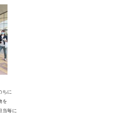
のちに
物を
担当毎に