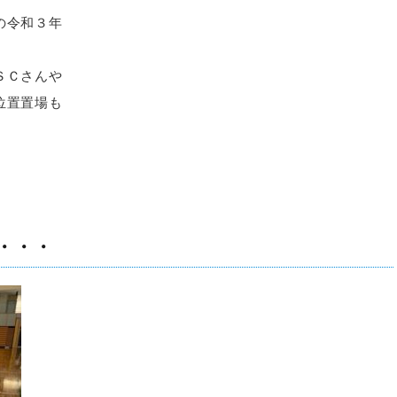
の令和３年
ＳＣさんや
位置置場も
・・・