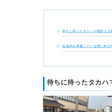
待ちに待ったタカハマ物語３上
会場内を準備している間に外は
待ちに待ったタカハ