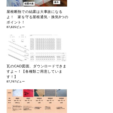
屋根断熱での結露は大事故になる
よ！ 家を守る屋根通気・換気8つの
ポイント！
87,825ビュー
瓦のCAD図面、ダウンロードできま
すよ～！【各種類ご用意していま
す！】
87,767ビュー