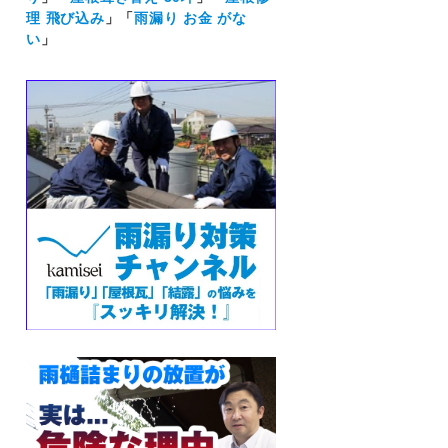
理 飛び込み
」「
雨漏り お金 がな
い
」