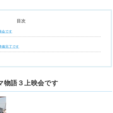
目次
映会です
準備完了です
マ物語３上映会です