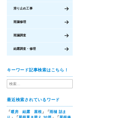
滑り止め工事
雨漏修理
雨漏調査
結露調査・修理
キーワード記事検索はこちら！
最近検索されているワード
「
暖房 結露 屋根
」「
雨樋 詰ま
り
」「
屋根葺き替え 30坪
」「
屋根修