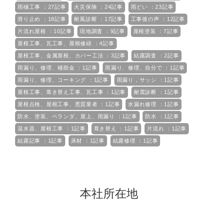
雨樋工事 ：27記事
火災保険 ：24記事
雨どい ：23記事
滑り止め ：18記事
耐風診断 ：17記事
工事後の声 ：12記事
片流れ屋根 ：10記事
現地調査 ：9記事
屋根塗装 ：7記事
屋根工事、瓦工事、屋根修繕 ：4記事
屋根工事、金属屋根、カバー工法 ：3記事
結露調査 ：2記事
雨漏り、修理、補助金 ：1記事
雨漏り、修理、自分で ：1記事
雨漏り、修理、コーキング ：1記事
雨漏り，サッシ ：1記事
屋根工事、葺き替え工事、瓦工事 ：1記事
耐震診断 ：1記事
屋根点検、屋根工事、悪質業者 ：1記事
水漏れ修理 ：1記事
防水、塗装、ベランダ、屋上、雨漏り ：1記事
防水 ：1記事
温水器、屋根工事 ：1記事
葺き替え ：1記事
片流れ ：1記事
結露記事 ：1記事
床材 ：1記事
結露修理 ：1記事
本社所在地