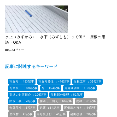
水上（みずかみ）、水下（みずしも）って何？ 屋根の用
語・Q&A
80,023ビュー
記事に関連するキーワード
雨漏り ：493記事
雨漏り修理 ：446記事
屋根工事 ：334記事
瓦屋根 ：186記事
瓦 ：154記事
雨漏り調査 ：108記事
高浜のお店紹介 ：106記事
屋根部分修理 ：81記事
防水工事 ：70記事
神清，三州瓦 ：66記事
雨樋 ：61記事
金属屋根 ：57記事
結露 ：54記事
屋根葺き替え ：44記事
屋根材 ：43記事
落ち葉よけ ：41記事
耐風改修 ：28記事