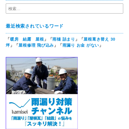
最近検索されているワード
「
暖房 結露 屋根
」「
雨樋 詰まり
」「
屋根葺き替え 30
坪
」「
屋根修理 飛び込み
」「
雨漏り お金 がない
」