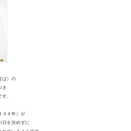
ばば）の
つき
です。
８３４年）が
の日を決めずに