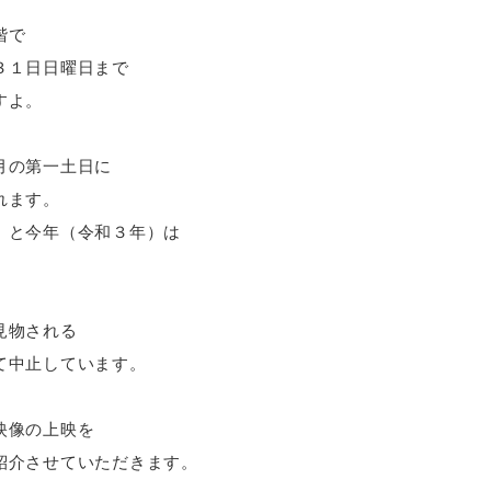
階で
３１日日曜日まで
すよ。
月の第一土日に
れます。
）と今年（令和３年）は
見物される
て中止しています。
映像の上映を
紹介させていただきます。