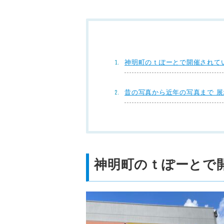
神明町のｔぽーとで開催されて
昔の写真から近年の写真まで 
神明町のｔぽーとで