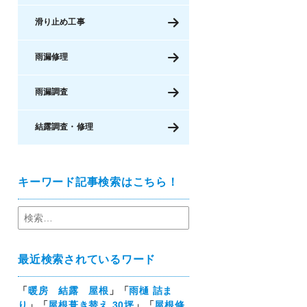
滑り止め工事
雨漏修理
雨漏調査
結露調査・修理
キーワード記事検索はこちら！
最近検索されているワード
「
暖房 結露 屋根
」「
雨樋 詰ま
り
」「
屋根葺き替え 30坪
」「
屋根修