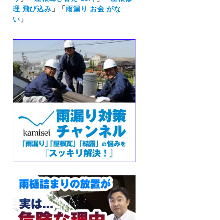
理 飛び込み
」「
雨漏り お金 がな
い
」