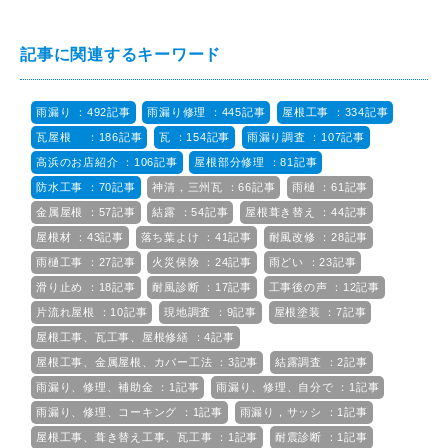
記事に関連するキーワード
雨漏り ：492記事
雨漏り修理 ：445記事
屋根工事 ：334記事
瓦屋根 ：186記事
瓦 ：154記事
雨漏り調査 ：107記事
高浜のお店紹介 ：106記事
屋根部分修理 ：81記事
防水工事 ：70記事
神清，三州瓦 ：66記事
雨樋 ：61記事
金属屋根 ：57記事
結露 ：54記事
屋根葺き替え ：44記事
屋根材 ：43記事
落ち葉よけ ：41記事
耐風改修 ：28記事
雨樋工事 ：27記事
火災保険 ：24記事
雨どい ：23記事
滑り止め ：18記事
耐風診断 ：17記事
工事後の声 ：12記事
片流れ屋根 ：10記事
現地調査 ：9記事
屋根塗装 ：7記事
屋根工事、瓦工事、屋根修繕 ：4記事
屋根工事、金属屋根、カバー工法 ：3記事
結露調査 ：2記事
雨漏り、修理、補助金 ：1記事
雨漏り、修理、自分で ：1記事
雨漏り、修理、コーキング ：1記事
雨漏り，サッシ ：1記事
屋根工事、葺き替え工事、瓦工事 ：1記事
耐震診断 ：1記事