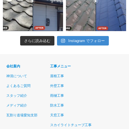
さらに読み込む
Instagram でフォロー
会社案内
工事メニュー
神清について
屋根工事
よくあるご質問
外壁工事
スタッフ紹介
雨樋工事
メディア紹介
防水工事
瓦割り道場愛知支部
天窓工事
スカイライトチューブ工事