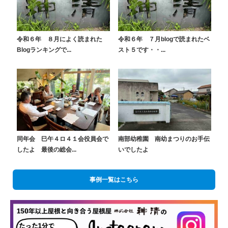
令和６年 ８月によく読まれた
令和６年 ７月blogで読まれたベ
Blogランキングで...
スト５です・・...
同年会 巳午４ロ４１会役員会で
南部幼稚園 南幼まつりのお手伝
したよ 最後の総会...
いでしたよ
事例一覧はこちら