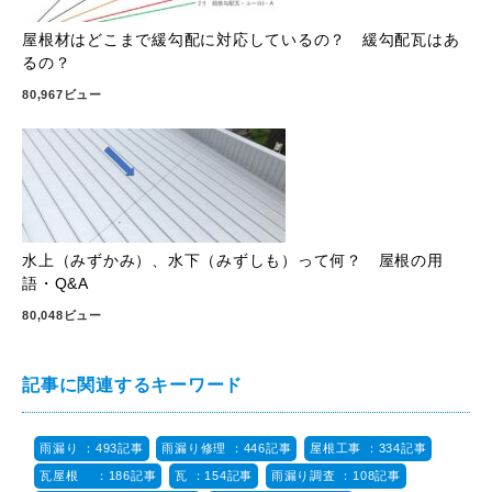
屋根材はどこまで緩勾配に対応しているの？ 緩勾配瓦はあ
るの？
80,967ビュー
水上（みずかみ）、水下（みずしも）って何？ 屋根の用
語・Q&A
80,048ビュー
記事に関連するキーワード
雨漏り ：493記事
雨漏り修理 ：446記事
屋根工事 ：334記事
瓦屋根 ：186記事
瓦 ：154記事
雨漏り調査 ：108記事