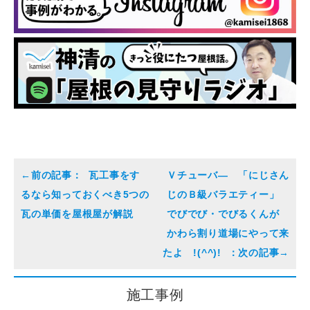
瓦工事をす
Ｖチューバ― 「にじさん
るなら知っておくべき5つの
じのＢ級バラエティー」
瓦の単価を屋根屋が解説
でびでび・でびるくんが
かわら割り道場にやって来
たよ !(^^)!
施工事例