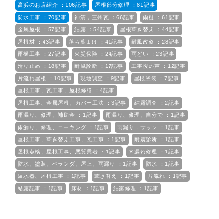
高浜のお店紹介 ：106記事
屋根部分修理 ：81記事
防水工事 ：70記事
神清，三州瓦 ：66記事
雨樋 ：61記事
金属屋根 ：57記事
結露 ：54記事
屋根葺き替え ：44記事
屋根材 ：43記事
落ち葉よけ ：41記事
耐風改修 ：28記事
雨樋工事 ：27記事
火災保険 ：24記事
雨どい ：23記事
滑り止め ：18記事
耐風診断 ：17記事
工事後の声 ：12記事
片流れ屋根 ：10記事
現地調査 ：9記事
屋根塗装 ：7記事
屋根工事、瓦工事、屋根修繕 ：4記事
屋根工事、金属屋根、カバー工法 ：3記事
結露調査 ：2記事
雨漏り、修理、補助金 ：1記事
雨漏り、修理、自分で ：1記事
雨漏り、修理、コーキング ：1記事
雨漏り，サッシ ：1記事
屋根工事、葺き替え工事、瓦工事 ：1記事
耐震診断 ：1記事
屋根点検、屋根工事、悪質業者 ：1記事
水漏れ修理 ：1記事
防水、塗装、ベランダ、屋上、雨漏り ：1記事
防水 ：1記事
温水器、屋根工事 ：1記事
葺き替え ：1記事
片流れ ：1記事
結露記事 ：1記事
床材 ：1記事
結露修理 ：1記事