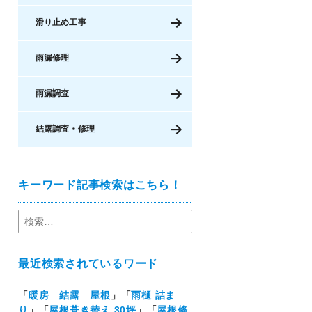
滑り止め工事
雨漏修理
雨漏調査
結露調査・修理
キーワード記事検索はこちら！
最近検索されているワード
「
暖房 結露 屋根
」「
雨樋 詰ま
り
」「
屋根葺き替え 30坪
」「
屋根修