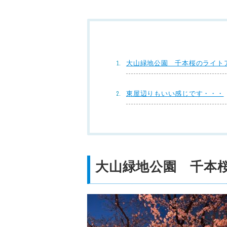
大山緑地公園 千本桜のライト
東屋辺りもいい感じです・・・
大山緑地公園 千本