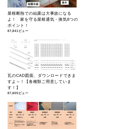
屋根断熱での結露は大事故になる
よ！ 家を守る屋根通気・換気8つの
ポイント！
87,841ビュー
瓦のCAD図面、ダウンロードできま
すよ～！【各種類ご用意していま
す！】
87,805ビュー