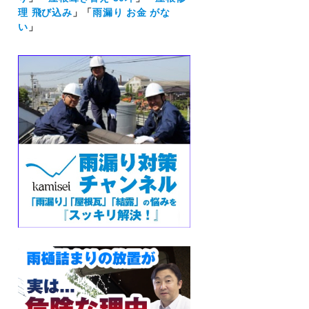
理 飛び込み
」「
雨漏り お金 がな
い
」