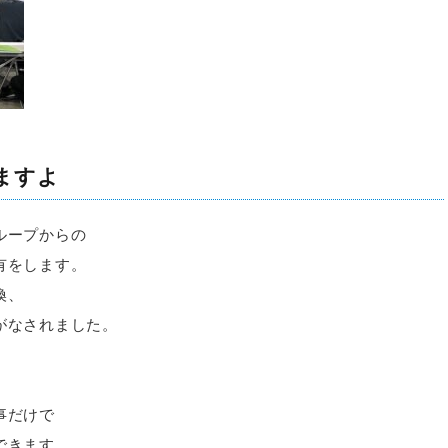
ますよ
ループからの
有をします。
換、
がなされました。
事だけで
できます。