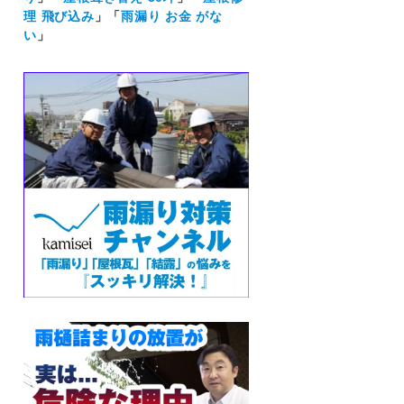
理 飛び込み
」「
雨漏り お金 がな
い
」