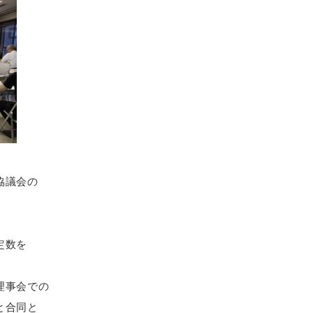
協議会の
。
定数を
理事会での
と合同と