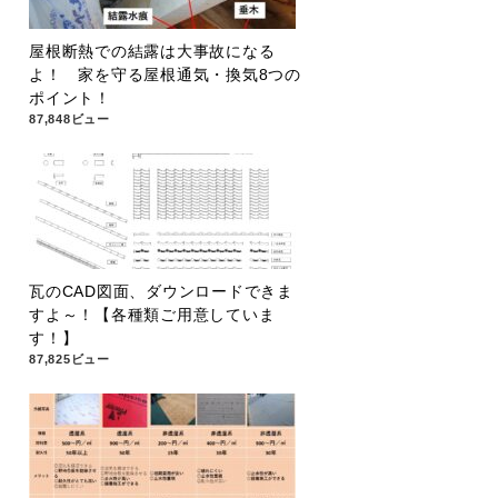
屋根断熱での結露は大事故になる
よ！ 家を守る屋根通気・換気8つの
ポイント！
87,848ビュー
瓦のCAD図面、ダウンロードできま
すよ～！【各種類ご用意していま
す！】
87,825ビュー