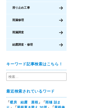
滑り止め工事
雨漏修理
雨漏調査
結露調査・修理
キーワード記事検索はこちら！
最近検索されているワード
「
暖房 結露 屋根
」「
雨樋 詰ま
り
」「
屋根葺き替え 30坪
」「
屋根修