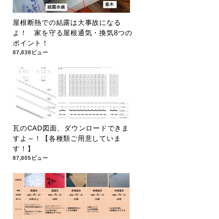
屋根断熱での結露は大事故になる
よ！ 家を守る屋根通気・換気8つの
ポイント！
87,838ビュー
瓦のCAD図面、ダウンロードできま
すよ～！【各種類ご用意していま
す！】
87,805ビュー