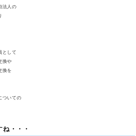
動法人の
り
、
、
員として
交換や
交換を
についての
すね・・・