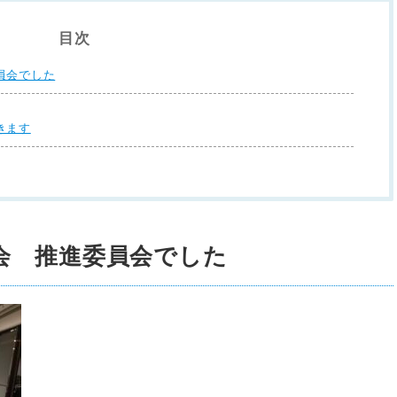
目次
員会でした
きます
会 推進委員会でした