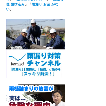
理 飛び込み
」「
雨漏り お金 がな
い
」