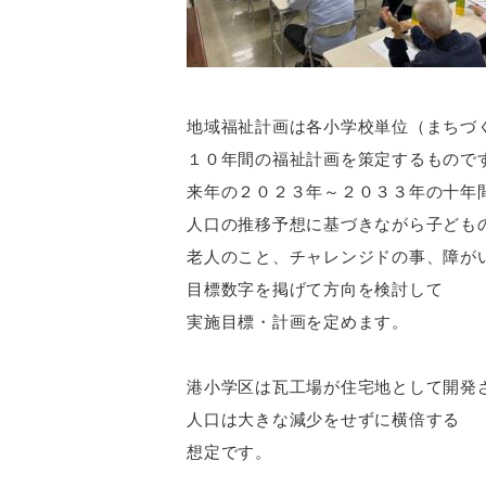
地域福祉計画は各小学校単位（まちづ
１０年間の福祉計画を策定するもので
来年の２０２３年～２０３３年の十年
人口の推移予想に基づきながら子ども
老人のこと、チャレンジドの事、障が
目標数字を掲げて方向を検討して
実施目標・計画を定めます。
港小学区は瓦工場が住宅地として開発
人口は大きな減少をせずに横倍する
想定です。