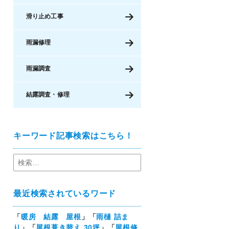
滑り止め工事
雨漏修理
雨漏調査
結露調査・修理
キーワード記事検索はこちら！
最近検索されているワード
「
暖房 結露 屋根
」「
雨樋 詰ま
り
」「
屋根葺き替え 30坪
」「
屋根修