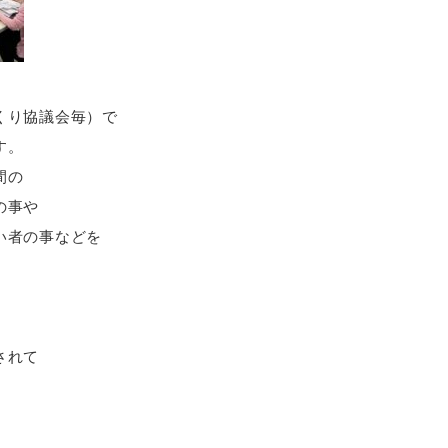
くり協議会毎）で
す。
間の
の事や
い者の事などを
されて